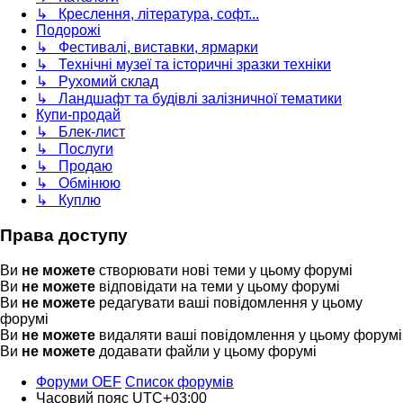
↳ Креслення, література, софт...
Подорожі
↳ Фестивалі, виставки, ярмарки
↳ Технічні музеї та історичні зразки техніки
↳ Рухомий склад
↳ Ландшафт та будівлі залізничної тематики
Купи-продай
↳ Блек-лист
↳ Послуги
↳ Продаю
↳ Обмінюю
↳ Куплю
Права доступу
Ви
не можете
створювати нові теми у цьому форумі
Ви
не можете
відповідати на теми у цьому форумі
Ви
не можете
редагувати ваші повідомлення у цьому
форумі
Ви
не можете
видаляти ваші повідомлення у цьому форумі
Ви
не можете
додавати файли у цьому форумі
Форуми OEF
Список форумів
Часовий пояс
UTC+03:00