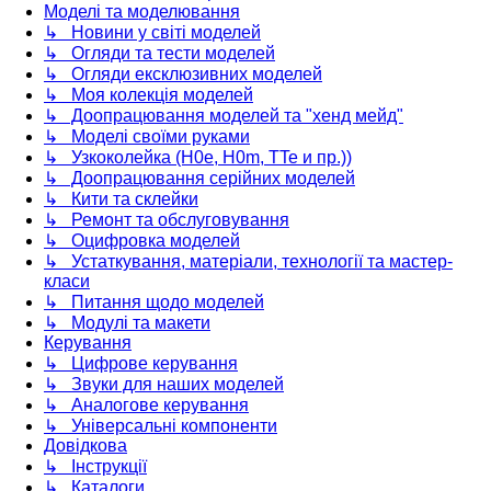
Моделі та моделювання
↳ Новини у світі моделей
↳ Огляди та тести моделей
↳ Огляди ексклюзивних моделей
↳ Моя колекція моделей
↳ Доопрацювання моделей та "хенд мейд"
↳ Моделі своїми руками
↳ Узкоколейка (H0e, H0m, TTe и пр.))
↳ Доопрацювання серійних моделей
↳ Кити та склейки
↳ Ремонт та обслуговування
↳ Оцифровка моделей
↳ Устаткування, матеріали, технології та мастер-
класи
↳ Питання щодо моделей
↳ Модулі та макети
Керування
↳ Цифрове керування
↳ Звуки для наших моделей
↳ Аналогове керування
↳ Універсальні компоненти
Довідкова
↳ Інструкції
↳ Каталоги