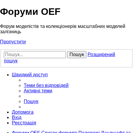
Форуми OEF
Форум моделістів та колекціонерів масштабних моделей
залізниць
Пропустити
Пошук
Розширений
пошук
Швидкий доступ
Теми без відповідей
Активні теми
Пошук
Допомога
Вхід
Реєстрація
Форуми OEF
Список форумів
Подорожі
Ландшафт та