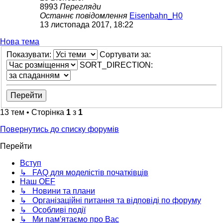
8993
Перегляди
Останнє повідомлення
Eisenbahn_H0
13 листопада 2017, 18:22
Нова тема
Показувати:
Сортувати за:
SORT_DIRECTION:
13 тем • Сторінка
1
з
1
Повернутись до списку форумів
Перейти
Вступ
↳ FAQ для моделістів початківців
Наш OEF
↳ Новини та плани
↳ Організаційні питання та відповіді по форуму
↳ Особливі події
↳ Ми пам'ятаємо про Вас