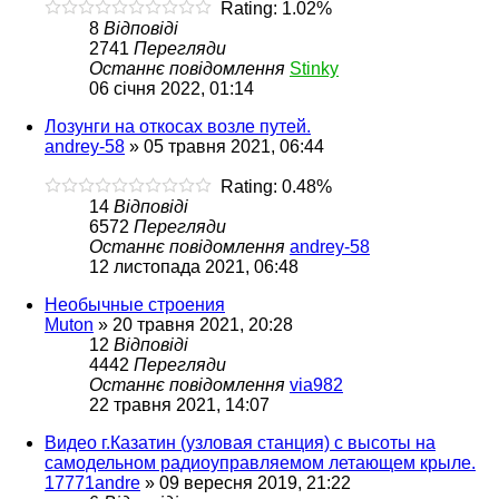
Rating: 1.02%
8
Відповіді
2741
Перегляди
Останнє повідомлення
Stinky
06 січня 2022, 01:14
Лозунги на откосах возле путей.
andrey-58
»
05 травня 2021, 06:44
Rating: 0.48%
14
Відповіді
6572
Перегляди
Останнє повідомлення
andrey-58
12 листопада 2021, 06:48
Необычные строения
Muton
»
20 травня 2021, 20:28
12
Відповіді
4442
Перегляди
Останнє повідомлення
via982
22 травня 2021, 14:07
Видео г.Казатин (узловая станция) с высоты на
самодельном радиоуправляемом летающем крыле.
17771andre
»
09 вересня 2019, 21:22