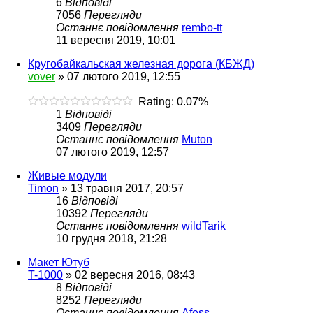
6
Відповіді
7056
Перегляди
Останнє повідомлення
rembo-tt
11 вересня 2019, 10:01
Кругобайкальская железная дорога (КБЖД)
vover
»
07 лютого 2019, 12:55
Rating: 0.07%
1
Відповіді
3409
Перегляди
Останнє повідомлення
Muton
07 лютого 2019, 12:57
Живые модули
Timon
»
13 травня 2017, 20:57
16
Відповіді
10392
Перегляди
Останнє повідомлення
wildTarik
10 грудня 2018, 21:28
Макет Ютуб
T-1000
»
02 вересня 2016, 08:43
8
Відповіді
8252
Перегляди
Останнє повідомлення
Afess