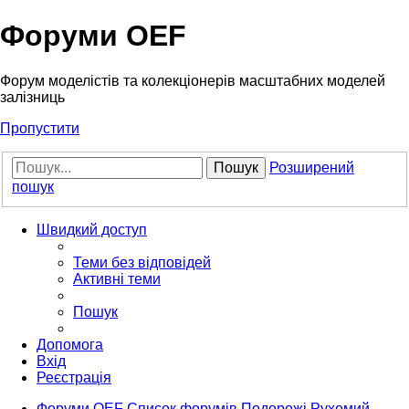
Форуми OEF
Форум моделістів та колекціонерів масштабних моделей
залізниць
Пропустити
Пошук
Розширений
пошук
Швидкий доступ
Теми без відповідей
Активні теми
Пошук
Допомога
Вхід
Реєстрація
Форуми OEF
Список форумів
Подорожі
Рухомий