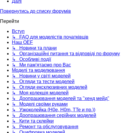
Далі
Повернутись до списку форумів
Перейти
Вступ
↳ FAQ для моделістів початківців
Наш OEF
↳ Новини та плани
↳ Організаційні питання та відповіді по форуму
↳ Особливі події
↳ Ми пам'ятаємо про Вас
Моделі та моделювання
↳ Новини у світі моделей
↳ Огляди та тести моделей
↳ Огляди ексклюзивних моделей
↳ Моя колекція моделей
↳ Доопрацювання моделей та "хенд мейд"
↳ Моделі своїми руками
↳ Узкоколейка (H0e, H0m, TTe и пр.))
↳ Доопрацювання серійних моделей
↳ Кити та склейки
↳ Ремонт та обслуговування
↳ Оцифровка моделей