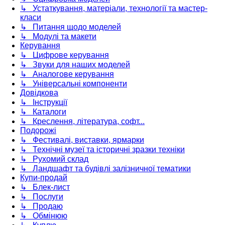
↳ Устаткування, матеріали, технології та мастер-
класи
↳ Питання щодо моделей
↳ Модулі та макети
Керування
↳ Цифрове керування
↳ Звуки для наших моделей
↳ Аналогове керування
↳ Універсальні компоненти
Довідкова
↳ Інструкції
↳ Каталоги
↳ Креслення, література, софт...
Подорожі
↳ Фестивалі, виставки, ярмарки
↳ Технічні музеї та історичні зразки техніки
↳ Рухомий склад
↳ Ландшафт та будівлі залізничної тематики
Купи-продай
↳ Блек-лист
↳ Послуги
↳ Продаю
↳ Обмінюю