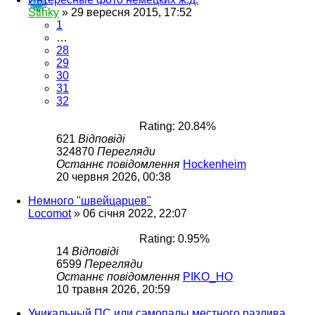
Stinky
»
29 вересня 2015, 17:52
1
…
28
29
30
31
32
Rating: 20.84%
621
Відповіді
324870
Перегляди
Останнє повідомлення
Hockenheim
20 червня 2026, 00:38
Немного "швейцарцев"
Locomot
»
06 січня 2022, 22:07
Rating: 0.95%
14
Відповіді
6599
Перегляди
Останнє повідомлення
PIKO_HO
10 травня 2026, 20:59
Уникальный ПС или самопалы местного разлива