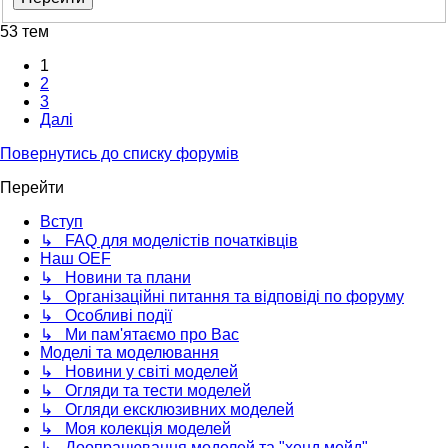
53 тем
1
2
3
Далі
Повернутись до списку форумів
Перейти
Вступ
↳ FAQ для моделістів початківців
Наш OEF
↳ Новини та плани
↳ Організаційні питання та відповіді по форуму
↳ Особливі події
↳ Ми пам'ятаємо про Вас
Моделі та моделювання
↳ Новини у світі моделей
↳ Огляди та тести моделей
↳ Огляди ексклюзивних моделей
↳ Моя колекція моделей
↳ Доопрацювання моделей та "хенд мейд"