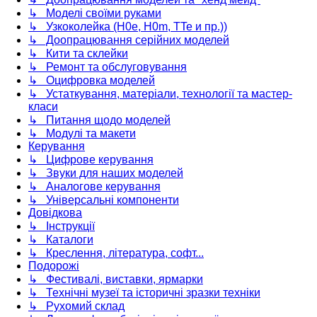
↳ Моделі своїми руками
↳ Узкоколейка (H0e, H0m, TTe и пр.))
↳ Доопрацювання серійних моделей
↳ Кити та склейки
↳ Ремонт та обслуговування
↳ Оцифровка моделей
↳ Устаткування, матеріали, технології та мастер-
класи
↳ Питання щодо моделей
↳ Модулі та макети
Керування
↳ Цифрове керування
↳ Звуки для наших моделей
↳ Аналогове керування
↳ Універсальні компоненти
Довідкова
↳ Інструкції
↳ Каталоги
↳ Креслення, література, софт...
Подорожі
↳ Фестивалі, виставки, ярмарки
↳ Технічні музеї та історичні зразки техніки
↳ Рухомий склад