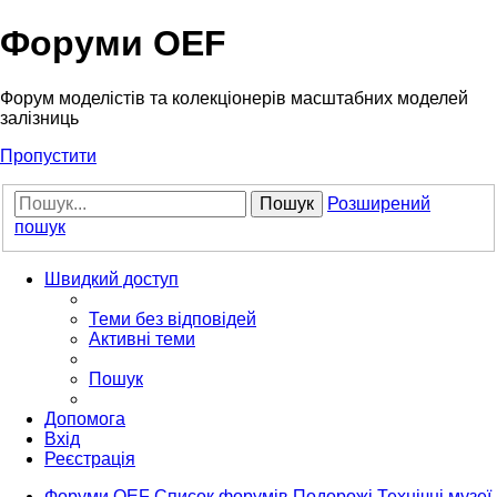
Форуми OEF
Форум моделістів та колекціонерів масштабних моделей
залізниць
Пропустити
Пошук
Розширений
пошук
Швидкий доступ
Теми без відповідей
Активні теми
Пошук
Допомога
Вхід
Реєстрація
Форуми OEF
Список форумів
Подорожі
Технічні музеї