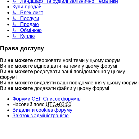
↳ Ландшафт та будівлі залізничної тематики
Купи-продай
↳ Блек-лист
↳ Послуги
↳ Продаю
↳ Обмінюю
↳ Куплю
Права доступу
Ви
не можете
створювати нові теми у цьому форумі
Ви
не можете
відповідати на теми у цьому форумі
Ви
не можете
редагувати ваші повідомлення у цьому
форумі
Ви
не можете
видаляти ваші повідомлення у цьому форумі
Ви
не можете
додавати файли у цьому форумі
Форуми OEF
Список форумів
Часовий пояс
UTC+03:00
Видалити cookies форуму
Зв'язок з адміністрацією