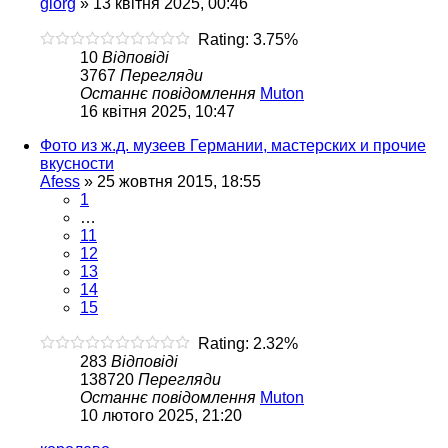
glorg
»
13 квітня 2025, 00:46
Rating: 3.75%
10
Відповіді
3767
Перегляди
Останнє повідомлення
Muton
16 квітня 2025, 10:47
Фото из ж.д. музеев Германии, мастерских и прочие
вкусности
Afess
»
25 жовтня 2015, 18:55
1
…
11
12
13
14
15
Rating: 2.32%
283
Відповіді
138720
Перегляди
Останнє повідомлення
Muton
10 лютого 2025, 21:20