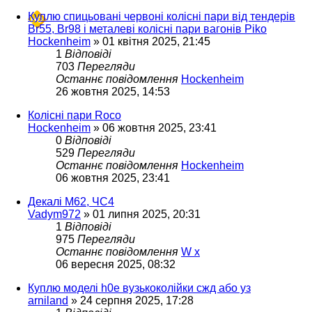
Куплю спицьовані червоні колісні пари від тендерів
Br55, Br98 і металеві колісні пари вагонів Piko
Hockenheim
»
01 квітня 2025, 21:45
1
Відповіді
703
Перегляди
Останнє повідомлення
Hockenheim
26 жовтня 2025, 14:53
Колісні пари Roco
Hockenheim
»
06 жовтня 2025, 23:41
0
Відповіді
529
Перегляди
Останнє повідомлення
Hockenheim
06 жовтня 2025, 23:41
Декалі М62, ЧС4
Vadym972
»
01 липня 2025, 20:31
1
Відповіді
975
Перегляди
Останнє повідомлення
W x
06 вересня 2025, 08:32
Куплю моделі h0e вузькоколійки сжд або уз
arniland
»
24 серпня 2025, 17:28