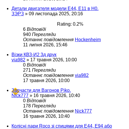
Детали двигателя модели Е44, Е11 в Н0.
ЗЭРЗ
»
09 листопада 2025, 20:16
Rating: 0.2%
6
Відповіді
940
Перегляди
Останнє повідомлення
Hockenheim
11 липня 2026, 15:46
Візки КВЗ-И2 3д друк
via982
»
17 травня 2026, 10:00
0
Відповіді
271
Перегляди
Останнє повідомлення
via982
17 травня 2026, 10:00
Запчасти для Вагонов Piko.
Nick777
»
16 травня 2026, 10:40
0
Відповіді
178
Перегляди
Останнє повідомлення
Nick777
16 травня 2026, 10:40
Колісні пари Roco зі спицями для E44, E94 або