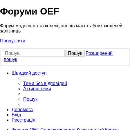
Форуми OEF
Форум моделістів та колекціонерів масштабних моделей
залізниць
Пропустити
Пошук
Розширений
пошук
Швидкий доступ
Теми без відповідей
Активні теми
Пошук
Допомога
Вхід
Реєстрація
Форуми OEF
Список форумів
Купи-продай
Куплю