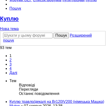
Пошук
Куплю
Нова тема
Пошук
Розширений
пошук
93 тем
1
2
3
4
Далі
Тем
Відповіді
Перегляди
Останнє повідомлення
Куплю травло/декалі на Br120|V200 (німецька Машка)
Muton
»
07 серпня 2026, 13:38