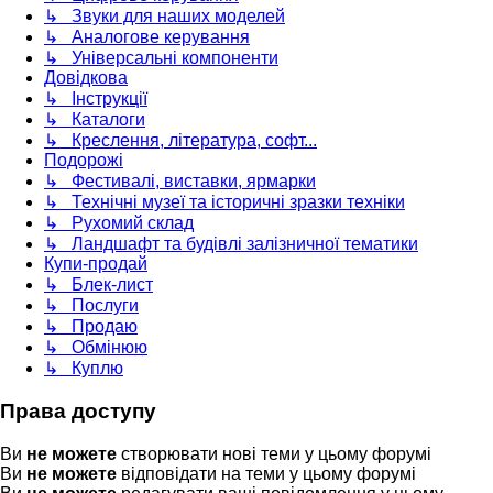
↳ Звуки для наших моделей
↳ Аналогове керування
↳ Універсальні компоненти
Довідкова
↳ Інструкції
↳ Каталоги
↳ Креслення, література, софт...
Подорожі
↳ Фестивалі, виставки, ярмарки
↳ Технічні музеї та історичні зразки техніки
↳ Рухомий склад
↳ Ландшафт та будівлі залізничної тематики
Купи-продай
↳ Блек-лист
↳ Послуги
↳ Продаю
↳ Обмінюю
↳ Куплю
Права доступу
Ви
не можете
створювати нові теми у цьому форумі
Ви
не можете
відповідати на теми у цьому форумі