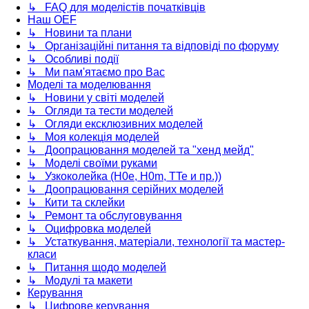
↳ FAQ для моделістів початківців
Наш OEF
↳ Новини та плани
↳ Організаційні питання та відповіді по форуму
↳ Особливі події
↳ Ми пам'ятаємо про Вас
Моделі та моделювання
↳ Новини у світі моделей
↳ Огляди та тести моделей
↳ Огляди ексклюзивних моделей
↳ Моя колекція моделей
↳ Доопрацювання моделей та "хенд мейд"
↳ Моделі своїми руками
↳ Узкоколейка (H0e, H0m, TTe и пр.))
↳ Доопрацювання серійних моделей
↳ Кити та склейки
↳ Ремонт та обслуговування
↳ Оцифровка моделей
↳ Устаткування, матеріали, технології та мастер-
класи
↳ Питання щодо моделей
↳ Модулі та макети
Керування
↳ Цифрове керування