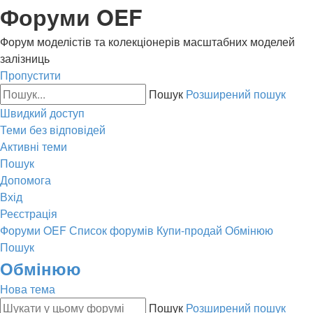
Форуми OEF
Форум моделістів та колекціонерів масштабних моделей
залізниць
Пропустити
Пошук
Розширений пошук
Швидкий доступ
Теми без відповідей
Активні теми
Пошук
Допомога
Вхід
Реєстрація
Форуми OEF
Список форумів
Купи-продай
Обмінюю
Пошук
Обмінюю
Нова тема
Пошук
Розширений пошук