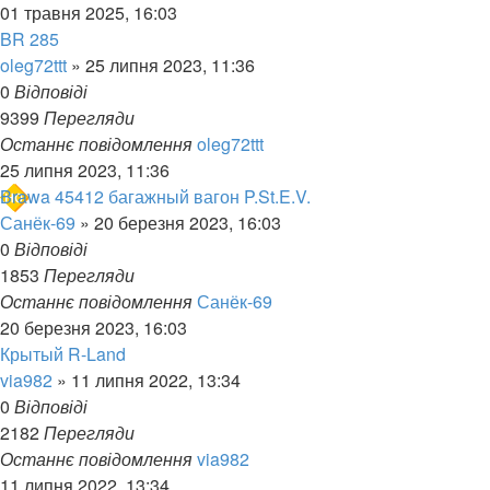
01 травня 2025, 16:03
BR 285
oleg72ttt
»
25 липня 2023, 11:36
0
Відповіді
9399
Перегляди
Останнє повідомлення
oleg72ttt
25 липня 2023, 11:36
Brawa 45412 багажный вагон P.St.E.V.
Санёк-69
»
20 березня 2023, 16:03
0
Відповіді
1853
Перегляди
Останнє повідомлення
Санёк-69
20 березня 2023, 16:03
Крытый R-Land
via982
»
11 липня 2022, 13:34
0
Відповіді
2182
Перегляди
Останнє повідомлення
via982
11 липня 2022, 13:34