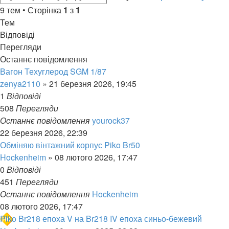
9 тем • Сторінка
1
з
1
Тем
Відповіді
Перегляди
Останнє повідомлення
Вагон Техуглерод SGM 1/87
zenya2110
»
21 березня 2026, 19:45
1
Відповіді
508
Перегляди
Останнє повідомлення
yourock37
22 березня 2026, 22:39
Обміняю вінтажний корпус Piko Br50
Hockenheim
»
08 лютого 2026, 17:47
0
Відповіді
451
Перегляди
Останнє повідомлення
Hockenheim
08 лютого 2026, 17:47
Piko Br218 епоха V на Br218 IV епоха синьо-бежевий