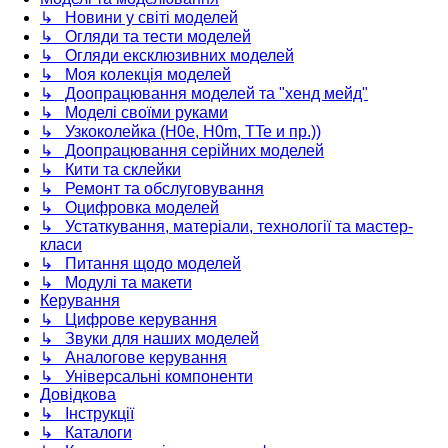
↳ Новини у світі моделей
↳ Огляди та тести моделей
↳ Огляди ексклюзивних моделей
↳ Моя колекція моделей
↳ Доопрацювання моделей та "хенд мейд"
↳ Моделі своїми руками
↳ Узкоколейка (H0e, H0m, TTe и пр.))
↳ Доопрацювання серійних моделей
↳ Кити та склейки
↳ Ремонт та обслуговування
↳ Оцифровка моделей
↳ Устаткування, матеріали, технології та мастер-
класи
↳ Питання щодо моделей
↳ Модулі та макети
Керування
↳ Цифрове керування
↳ Звуки для наших моделей
↳ Аналогове керування
↳ Універсальні компоненти
Довідкова
↳ Інструкції
↳ Каталоги