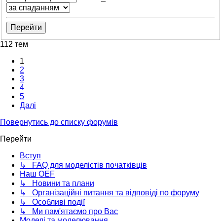
112 тем
1
2
3
4
5
Далі
Повернутись до списку форумів
Перейти
Вступ
↳ FAQ для моделістів початківців
Наш OEF
↳ Новини та плани
↳ Організаційні питання та відповіді по форуму
↳ Особливі події
↳ Ми пам'ятаємо про Вас
Моделі та моделювання