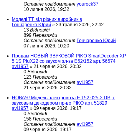
Останнє повідомлення
yourock37
10 липня 2026, 19:32
Моделі ТТ від різних виробників
Гончаренко Юрий
»
23 травня 2026, 22:42
13
Відповіді
899
Перегляди
Останнє повідомлення
Гончаренко Юрий
07 липня 2026, 10:20
Продам НОВЫЙ ЗВУКОВОЙ PIKO SmartDecoder XP
5.1S PluX22 со звуком эл-за Е52/152 арт. 56574
avl1957
»
21 червня 2026, 20:32
0
Відповіді
123
Перегляди
Останнє повідомлення
avl1957
21 червня 2026, 20:32
НОВАЯ! Модель электровоза Е 152 025-3 DB, с
звуковым декодером пр-во PIKO арт. 51829
avl1957
»
09 червня 2026, 19:17
0
Відповіді
158
Перегляди
Останнє повідомлення
avl1957
09 червня 2026, 19:17