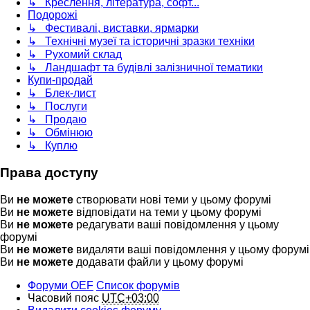
↳ Креслення, література, софт...
Подорожі
↳ Фестивалі, виставки, ярмарки
↳ Технічні музеї та історичні зразки техніки
↳ Рухомий склад
↳ Ландшафт та будівлі залізничної тематики
Купи-продай
↳ Блек-лист
↳ Послуги
↳ Продаю
↳ Обмінюю
↳ Куплю
Права доступу
Ви
не можете
створювати нові теми у цьому форумі
Ви
не можете
відповідати на теми у цьому форумі
Ви
не можете
редагувати ваші повідомлення у цьому
форумі
Ви
не можете
видаляти ваші повідомлення у цьому форумі
Ви
не можете
додавати файли у цьому форумі
Форуми OEF
Список форумів
Часовий пояс
UTC+03:00