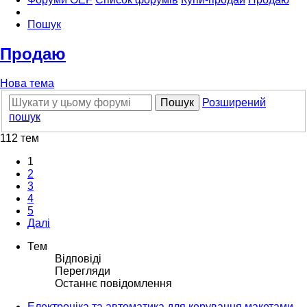
Пошук
Продаю
Нова тема
Пошук
Розширений
пошук
112 тем
1
2
3
4
5
Далі
Тем
Відповіді
Перегляди
Останнє повідомлення
Електроніка та автоматика для керування макетами