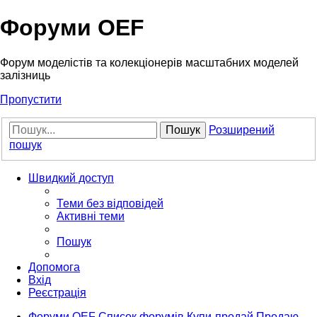
Форуми OEF
Форум моделістів та колекціонерів масштабних моделей
залізниць
Пропустити
Пошук
Розширений
пошук
Швидкий доступ
Теми без відповідей
Активні теми
Пошук
Допомога
Вхід
Реєстрація
Форуми OEF
Список форумів
Купи-продай
Продаю