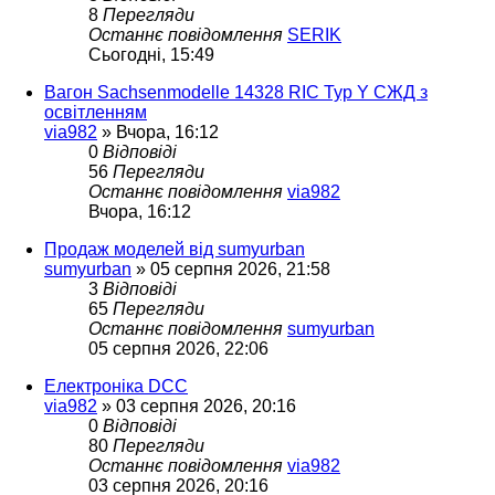
8
Перегляди
Останнє повідомлення
SERIK
Сьогодні, 15:49
Вагон Sachsenmodelle 14328 RIC Typ Y СЖД з
освітленням
via982
»
Вчора, 16:12
0
Відповіді
56
Перегляди
Останнє повідомлення
via982
Вчора, 16:12
Продаж моделей від sumyurban
sumyurban
»
05 серпня 2026, 21:58
3
Відповіді
65
Перегляди
Останнє повідомлення
sumyurban
05 серпня 2026, 22:06
Електроніка DCC
via982
»
03 серпня 2026, 20:16
0
Відповіді
80
Перегляди
Останнє повідомлення
via982
03 серпня 2026, 20:16