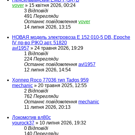
vover
»
15 квітня 2026, 00:24
3
Відповіді
491
Перегляди
Останнє повідомлення
vover
14 липня 2026, 13:15
НОВАЯ модель электровоза Е 152 010-5 DB, Epoche
IV пр-во PIKO арт. 51820
avl1957
»
24 травня 2026, 19:29
1
Відповіді
224
Перегляди
Останнє повідомлення
avl1957
12 липня 2026, 14:54
Хоппер Roco 77036 тип Tadgs 959
mechanic
»
20 травня 2025, 12:55
2
Відповіді
762
Перегляди
Останнє повідомлення
mechanic
11 липня 2026, 20:13
Локомотив вл80с
yourock37
»
10 липня 2026, 19:32
0
Відповіді
140
Перегляди