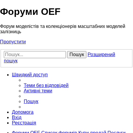
Форуми OEF
Форум моделістів та колекціонерів масштабних моделей
залізниць
Пропустити
Пошук
Розширений
пошук
Швидкий доступ
Теми без відповідей
Активні теми
Пошук
Допомога
Вхід
Реєстрація
Форуми OEF
Список форумів
Купи-продай
Послуги