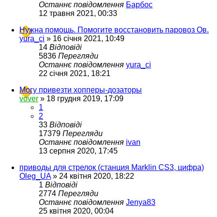
Останнє повідомлення
Барбос
12 травня 2021, 00:33
Нужна помощь. Помогите восстановить паровоз Ов.
yura_ci
»
16 січня 2021, 10:49
14
Відповіді
5836
Перегляди
Останнє повідомлення
yura_ci
22 січня 2021, 18:21
Могу привезти хопперы-дозаторы
vover
»
18 грудня 2019, 17:09
1
2
33
Відповіді
17379
Перегляди
Останнє повідомлення
ivan
13 серпня 2020, 17:45
приводы для стрелок (станция Marklin CS3, цифра)
Oleg_UA
»
24 квітня 2020, 18:22
1
Відповіді
2774
Перегляди
Останнє повідомлення
Jenya83
25 квітня 2020, 00:04