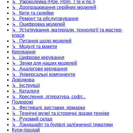
↳ Узкоколейка (H0e, H0m, TTe и пр.))
↳ Доопрацювання серійних моделей
↳ Кити та склейки
↳ Ремонт та обслуговування
↳ Оцифровка моделей
↳ Устаткування, матеріали, технології та мастер-
класи
↳ Питання щодо моделей
↳ Модулі та макети
Керування
↳ Цифрове керування
↳ Звуки для наших моделей
↳ Аналогове керування
↳ Універсальні компоненти
Довідкова
↳ Інструкції
↳ Каталоги
↳ Креслення, література, софт...
Подорожі
↳ Фестивалі, виставки, ярмарки
↳ Технічні музеї та історичні зразки техніки
↳ Рухомий склад
↳ Ландшафт та будівлі залізничної тематики
Купи-продай