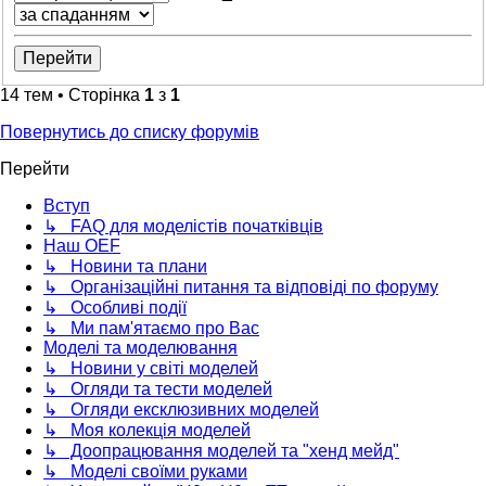
14 тем • Сторінка
1
з
1
Повернутись до списку форумів
Перейти
Вступ
↳ FAQ для моделістів початківців
Наш OEF
↳ Новини та плани
↳ Організаційні питання та відповіді по форуму
↳ Особливі події
↳ Ми пам'ятаємо про Вас
Моделі та моделювання
↳ Новини у світі моделей
↳ Огляди та тести моделей
↳ Огляди ексклюзивних моделей
↳ Моя колекція моделей
↳ Доопрацювання моделей та "хенд мейд"
↳ Моделі своїми руками