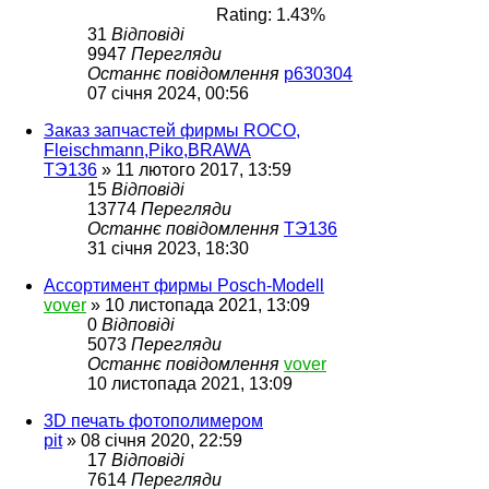
Rating: 1.43%
31
Відповіді
9947
Перегляди
Останнє повідомлення
p630304
07 січня 2024, 00:56
Заказ запчастей фирмы ROCO,
Fleischmann,Piko,BRAWA
ТЭ136
»
11 лютого 2017, 13:59
15
Відповіді
13774
Перегляди
Останнє повідомлення
ТЭ136
31 січня 2023, 18:30
Ассортимент фирмы Posch-Modell
vover
»
10 листопада 2021, 13:09
0
Відповіді
5073
Перегляди
Останнє повідомлення
vover
10 листопада 2021, 13:09
3D печать фотополимером
pit
»
08 січня 2020, 22:59
17
Відповіді
7614
Перегляди