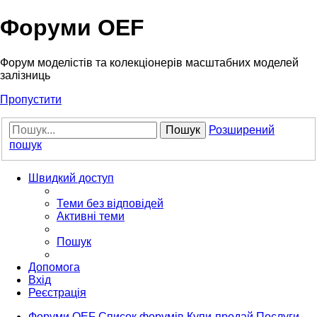
Форуми OEF
Форум моделістів та колекціонерів масштабних моделей
залізниць
Пропустити
Пошук
Розширений
пошук
Швидкий доступ
Теми без відповідей
Активні теми
Пошук
Допомога
Вхід
Реєстрація
Форуми OEF
Список форумів
Купи-продай
Послуги