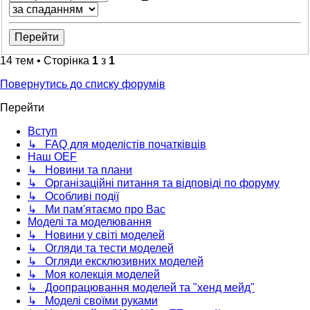
14 тем • Сторінка
1
з
1
Повернутись до списку форумів
Перейти
Вступ
↳ FAQ для моделістів початківців
Наш OEF
↳ Новини та плани
↳ Організаційні питання та відповіді по форуму
↳ Особливі події
↳ Ми пам'ятаємо про Вас
Моделі та моделювання
↳ Новини у світі моделей
↳ Огляди та тести моделей
↳ Огляди ексклюзивних моделей
↳ Моя колекція моделей
↳ Доопрацювання моделей та "хенд мейд"
↳ Моделі своїми руками