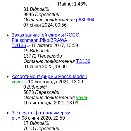
Rating: 1.43%
31
Відповіді
9946
Перегляди
Останнє повідомлення
p630304
07 січня 2024, 00:56
Заказ запчастей фирмы ROCO,
Fleischmann,Piko,BRAWA
ТЭ136
»
11 лютого 2017, 13:59
15
Відповіді
13772
Перегляди
Останнє повідомлення
ТЭ136
31 січня 2023, 18:30
Ассортимент фирмы Posch-Modell
vover
»
10 листопада 2021, 13:09
0
Відповіді
5073
Перегляди
Останнє повідомлення
vover
10 листопада 2021, 13:09
3D печать фотополимером
pit
»
08 січня 2020, 22:59
17
Відповіді
7613
Перегляди