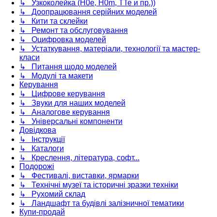
↳ Узкоколейка (H0e, H0m, TTe и пр.))
↳ Доопрацювання серійних моделей
↳ Кити та склейки
↳ Ремонт та обслуговування
↳ Оцифровка моделей
↳ Устаткування, матеріали, технології та мастер-
класи
↳ Питання щодо моделей
↳ Модулі та макети
Керування
↳ Цифрове керування
↳ Звуки для наших моделей
↳ Аналогове керування
↳ Універсальні компоненти
Довідкова
↳ Інструкції
↳ Каталоги
↳ Креслення, література, софт...
Подорожі
↳ Фестивалі, виставки, ярмарки
↳ Технічні музеї та історичні зразки техніки
↳ Рухомий склад
↳ Ландшафт та будівлі залізничної тематики
Купи-продай