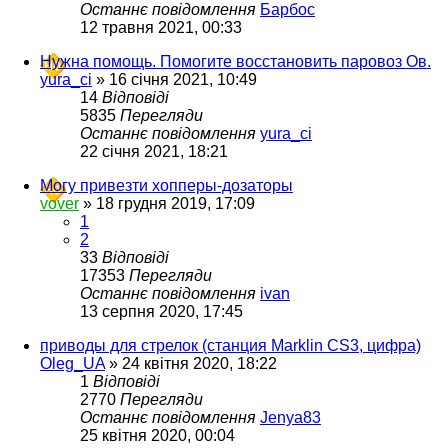
Останнє повідомлення
Барбос
12 травня 2021, 00:33
Нужна помощь. Помогите восстановить паровоз Ов.
yura_ci
»
16 січня 2021, 10:49
14
Відповіді
5835
Перегляди
Останнє повідомлення
yura_ci
22 січня 2021, 18:21
Могу привезти хопперы-дозаторы
vover
»
18 грудня 2019, 17:09
1
2
33
Відповіді
17353
Перегляди
Останнє повідомлення
ivan
13 серпня 2020, 17:45
приводы для стрелок (станция Marklin CS3, цифра)
Oleg_UA
»
24 квітня 2020, 18:22
1
Відповіді
2770
Перегляди
Останнє повідомлення
Jenya83
25 квітня 2020, 00:04