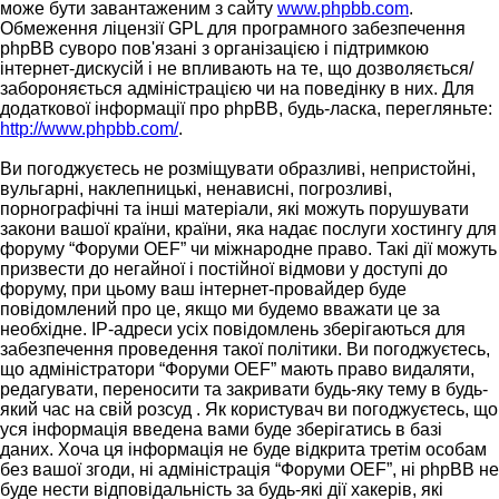
може бути завантаженим з сайту
www.phpbb.com
.
Обмеження ліцензії GPL для програмного забезпечення
phpBB суворо пов'язані з організацією і підтримкою
інтернет-дискусій і не впливають на те, що дозволяється/
забороняється адміністрацією чи на поведінку в них. Для
додаткової інформації про phpBB, будь-ласка, перегляньте:
http://www.phpbb.com/
.
Ви погоджуєтесь не розміщувати образливі, непристойні,
вульгарні, наклепницькі, ненависні, погрозливі,
порнографічні та інші матеріали, які можуть порушувати
закони вашої країни, країни, яка надає послуги хостингу для
форуму “Форуми OEF” чи міжнародне право. Такі дії можуть
призвести до негайної і постійної відмови у доступі до
форуму, при цьому ваш інтернет-провайдер буде
повідомлений про це, якщо ми будемо вважати це за
необхідне. IP-адреси усіх повідомлень зберігаються для
забезпечення проведення такої політики. Ви погоджуєтесь,
що адміністратори “Форуми OEF” мають право видаляти,
редагувати, переносити та закривати будь-яку тему в будь-
який час на свій розсуд . Як користувач ви погоджуєтесь, що
уся інформація введена вами буде зберігатись в базі
даних. Хоча ця інформація не буде відкрита третім особам
без вашої згоди, ні адміністрація “Форуми OEF”, ні phpBB не
буде нести відповідальність за будь-які дії хакерів, які