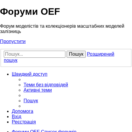
Форуми OEF
Форум моделістів та колекціонерів масштабних моделей
залізниць
Пропустити
Пошук
Розширений
пошук
Швидкий доступ
Теми без відповідей
Активні теми
Пошук
Допомога
Вхід
Реєстрація
Форуми OEF
Список форумів