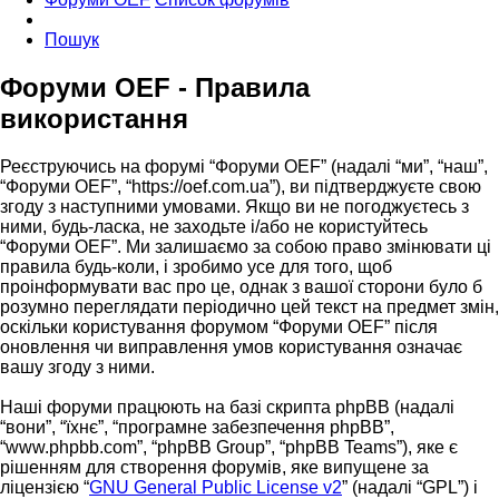
Пошук
Форуми OEF - Правила
використання
Реєструючись на форумі “Форуми OEF” (надалі “ми”, “наш”,
“Форуми OEF”, “https://oef.com.ua”), ви підтверджуєте свою
згоду з наступними умовами. Якщо ви не погоджуєтесь з
ними, будь-ласка, не заходьте і/або не користуйтесь
“Форуми OEF”. Ми залишаємо за собою право змінювати ці
правила будь-коли, і зробимо усе для того, щоб
проінформувати вас про це, однак з вашої сторони було б
розумно переглядати періодично цей текст на предмет змін,
оскільки користування форумом “Форуми OEF” після
оновлення чи виправлення умов користування означає
вашу згоду з ними.
Наші форуми працюють на базі скрипта phpBB (надалі
“вони”, “їхнє”, “програмне забезпечення phpBB”,
“www.phpbb.com”, “phpBB Group”, “phpBB Teams”), яке є
рішенням для створення форумів, яке випущене за
ліцензією “
GNU General Public License v2
” (надалі “GPL”) і