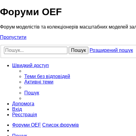
Форуми OEF
Форум моделістів та колекціонерів масштабних моделей за
Пропустити
Пошук
Розширений пошук
Швидкий доступ
Теми без відповідей
Активні теми
Пошук
Допомога
Вхід
Реєстрація
Форуми OEF
Список форумів
Пошук