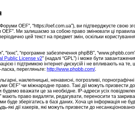
я
Форуми OEF”, “https://oef.com.ua”), ви підтверджуєте свою 
ми OEF”. Ми залишаємо за собою право змінювати ці правила
 періодично цей текст на предмет змін, оскільки користув
, “їхнє”, “програмне забезпечення phpBB”, “www.phpbb.com”
 Public License v2
” (надалі “GPL”) і може бути завантажени
ацією і підтримкою інтернет-дискусій і не впливають на те,
ь-ласка, перегляньте:
http://www.phpbb.com/
.
ьгарні, наклепницькі, ненависні, погрозливі, порнографічні
уми OEF” чи міжнародне право. Такі дії можуть призвести до 
 будемо вважати це за необхідне. IP-адреси усіх повідомле
 мають право видаляти, редагувати, переносити та закривати
 буде зберігатись в базі даних. Хоча ця інформація не буде
дь-які дії хакерів, які можуть призвести до несанкціонованог