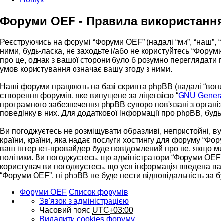
Форуми OEF - Правила використанн
Реєструючись на форумі “Форуми OEF” (надалі “ми”, “наш”, “
ними, будь-ласка, не заходьте і/або не користуйтесь “Фору
про це, однак з вашої сторони було б розумно переглядати
умов користування означає вашу згоду з ними.
Наші форуми працюють на базі скрипта phpBB (надалі “вони”
створення форумів, яке випущене за ліцензією “
GNU General
програмного забезпечення phpBB суворо пов'язані з організ
поведінку в них. Для додаткової інформації про phpBB, буд
Ви погоджуєтесь не розміщувати образливі, непристойні, вул
країни, країни, яка надає послуги хостингу для форуму “Фор
ваш інтернет-провайдер буде повідомлений про це, якщо ми
політики. Ви погоджуєтесь, що адміністратори “Форуми OEF”
користувач ви погоджуєтесь, що уся інформація введена вами
“Форуми OEF”, ні phpBB не буде нести відповідальність за бу
Форуми OEF
Список форумів
Зв'язок з адміністрацією
Часовий пояс
UTC+03:00
Видалити cookies форуму