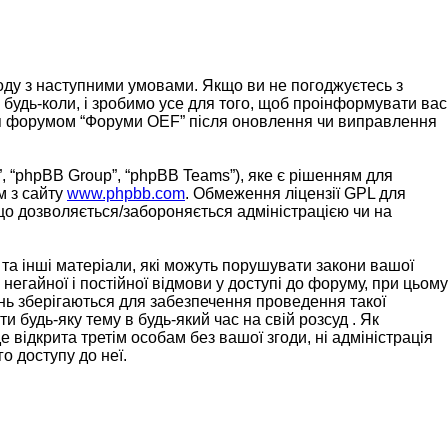
згоду з наступними умовами. Якщо ви не погоджуєтесь з
 будь-коли, і зробимо усе для того, щоб проінформувати вас
ання форумом “Форуми OEF” після оновлення чи виправлення
, “phpBB Group”, “phpBB Teams”), яке є рішенням для
м з сайту
www.phpbb.com
. Обмеження ліцензії GPL для
 що дозволяється/забороняється адміністрацією чи на
 та інші матеріали, які можуть порушувати закони вашої
негайної і постійної відмови у доступі до форуму, при цьому
нь зберігаються для забезпечення проведення такої
 будь-яку тему в будь-який час на свій розсуд . Як
 відкрита третім особам без вашої згоди, ні адміністрація
о доступу до неї.