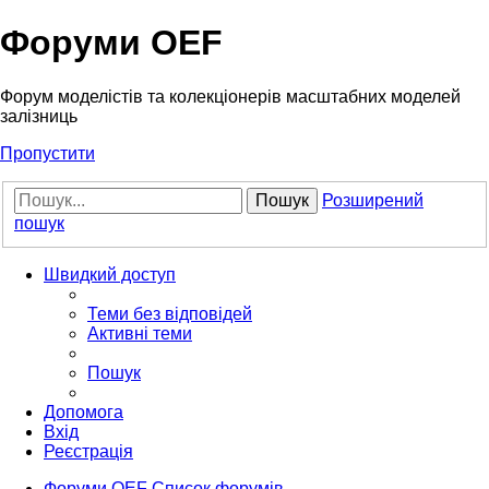
Форуми OEF
Форум моделістів та колекціонерів масштабних моделей
залізниць
Пропустити
Пошук
Розширений
пошук
Швидкий доступ
Теми без відповідей
Активні теми
Пошук
Допомога
Вхід
Реєстрація
Форуми OEF
Список форумів