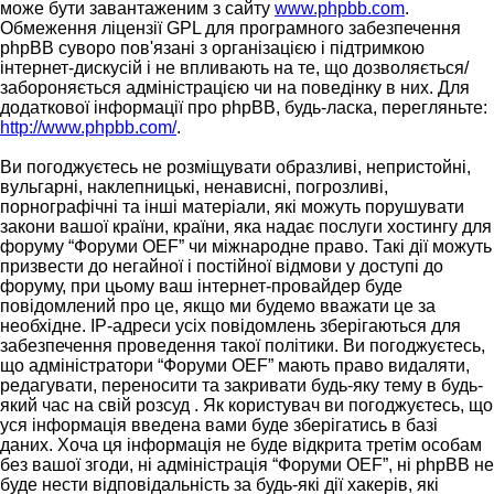
може бути завантаженим з сайту
www.phpbb.com
.
Обмеження ліцензії GPL для програмного забезпечення
phpBB суворо пов'язані з організацією і підтримкою
інтернет-дискусій і не впливають на те, що дозволяється/
забороняється адміністрацією чи на поведінку в них. Для
додаткової інформації про phpBB, будь-ласка, перегляньте:
http://www.phpbb.com/
.
Ви погоджуєтесь не розміщувати образливі, непристойні,
вульгарні, наклепницькі, ненависні, погрозливі,
порнографічні та інші матеріали, які можуть порушувати
закони вашої країни, країни, яка надає послуги хостингу для
форуму “Форуми OEF” чи міжнародне право. Такі дії можуть
призвести до негайної і постійної відмови у доступі до
форуму, при цьому ваш інтернет-провайдер буде
повідомлений про це, якщо ми будемо вважати це за
необхідне. IP-адреси усіх повідомлень зберігаються для
забезпечення проведення такої політики. Ви погоджуєтесь,
що адміністратори “Форуми OEF” мають право видаляти,
редагувати, переносити та закривати будь-яку тему в будь-
який час на свій розсуд . Як користувач ви погоджуєтесь, що
уся інформація введена вами буде зберігатись в базі
даних. Хоча ця інформація не буде відкрита третім особам
без вашої згоди, ні адміністрація “Форуми OEF”, ні phpBB не
буде нести відповідальність за будь-які дії хакерів, які