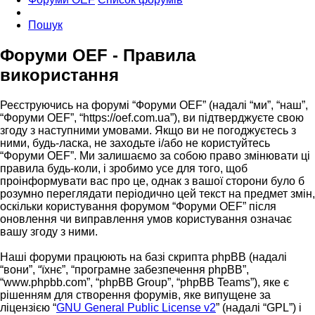
Пошук
Форуми OEF - Правила
використання
Реєструючись на форумі “Форуми OEF” (надалі “ми”, “наш”,
“Форуми OEF”, “https://oef.com.ua”), ви підтверджуєте свою
згоду з наступними умовами. Якщо ви не погоджуєтесь з
ними, будь-ласка, не заходьте і/або не користуйтесь
“Форуми OEF”. Ми залишаємо за собою право змінювати ці
правила будь-коли, і зробимо усе для того, щоб
проінформувати вас про це, однак з вашої сторони було б
розумно переглядати періодично цей текст на предмет змін,
оскільки користування форумом “Форуми OEF” після
оновлення чи виправлення умов користування означає
вашу згоду з ними.
Наші форуми працюють на базі скрипта phpBB (надалі
“вони”, “їхнє”, “програмне забезпечення phpBB”,
“www.phpbb.com”, “phpBB Group”, “phpBB Teams”), яке є
рішенням для створення форумів, яке випущене за
ліцензією “
GNU General Public License v2
” (надалі “GPL”) і