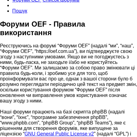
Пошук
Форуми OEF - Правила
використання
Реєструючись на форумі “Форуми OEF” (надалі “ми”, “наш”,
“Форуми OEF”, “https://oef.com.ua”), ви підтверджуєте свою
згоду з наступними умовами. Якщо ви не погоджуєтесь з
ними, будь-ласка, не заходьте і/або не користуйтесь
“Форуми OEF”. Ми залишаємо за собою право змінювати ці
правила будь-коли, і зробимо усе для того, щоб
проінформувати вас про це, однак з вашої сторони було б
розумно переглядати періодично цей текст на предмет змін,
оскільки користування форумом “Форуми OEF” після
оновлення чи виправлення умов користування означає
вашу згоду з ними.
Наші форуми працюють на базі скрипта phpBB (надалі
“вони”, “їхнє”, “програмне забезпечення phpBB”,
“www.phpbb.com”, “phpBB Group”, “phpBB Teams”), яке є
рішенням для створення форумів, яке випущене за
ліцензією “
GNU General Public License v2
” (надалі “GPL”) і