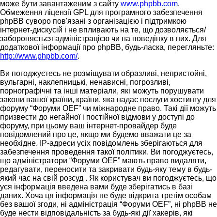
може бути завантаженим з сайту
www.phpbb.com
.
Обмеження ліцензії GPL для програмного забезпечення
phpBB суворо пов'язані з організацією і підтримкою
інтернет-дискусій і не впливають на те, що дозволяється/
забороняється адміністрацією чи на поведінку в них. Для
додаткової інформації про phpBB, будь-ласка, перегляньте:
http://www.phpbb.com/
.
Ви погоджуєтесь не розміщувати образливі, непристойні,
вульгарні, наклепницькі, ненависні, погрозливі,
порнографічні та інші матеріали, які можуть порушувати
закони вашої країни, країни, яка надає послуги хостингу для
форуму “Форуми OEF” чи міжнародне право. Такі дії можуть
призвести до негайної і постійної відмови у доступі до
форуму, при цьому ваш інтернет-провайдер буде
повідомлений про це, якщо ми будемо вважати це за
необхідне. IP-адреси усіх повідомлень зберігаються для
забезпечення проведення такої політики. Ви погоджуєтесь,
що адміністратори “Форуми OEF” мають право видаляти,
редагувати, переносити та закривати будь-яку тему в будь-
який час на свій розсуд . Як користувач ви погоджуєтесь, що
уся інформація введена вами буде зберігатись в базі
даних. Хоча ця інформація не буде відкрита третім особам
без вашої згоди, ні адміністрація “Форуми OEF”, ні phpBB не
буде нести відповідальність за будь-які дії хакерів, які