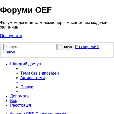
Форуми OEF
Форум моделістів та колекціонерів масштабних моделей
залізниць
Пропустити
Пошук
Розширений
пошук
Швидкий доступ
Теми без відповідей
Активні теми
Пошук
Допомога
Вхід
Реєстрація
Форуми OEF
Список форумів