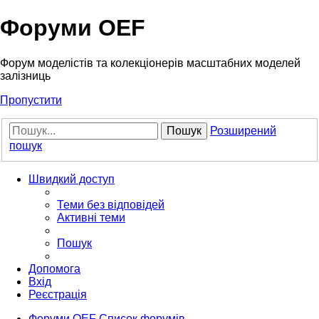
Форуми OEF
Форум моделістів та колекціонерів масштабних моделей
залізниць
Пропустити
Пошук
Розширений
пошук
Швидкий доступ
Теми без відповідей
Активні теми
Пошук
Допомога
Вхід
Реєстрація
Форуми OEF
Список форумів