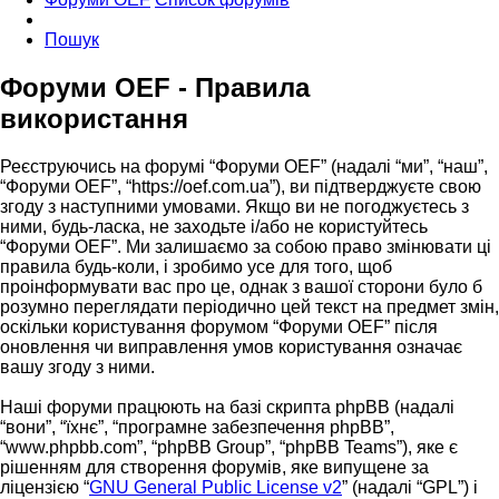
Пошук
Форуми OEF - Правила
використання
Реєструючись на форумі “Форуми OEF” (надалі “ми”, “наш”,
“Форуми OEF”, “https://oef.com.ua”), ви підтверджуєте свою
згоду з наступними умовами. Якщо ви не погоджуєтесь з
ними, будь-ласка, не заходьте і/або не користуйтесь
“Форуми OEF”. Ми залишаємо за собою право змінювати ці
правила будь-коли, і зробимо усе для того, щоб
проінформувати вас про це, однак з вашої сторони було б
розумно переглядати періодично цей текст на предмет змін,
оскільки користування форумом “Форуми OEF” після
оновлення чи виправлення умов користування означає
вашу згоду з ними.
Наші форуми працюють на базі скрипта phpBB (надалі
“вони”, “їхнє”, “програмне забезпечення phpBB”,
“www.phpbb.com”, “phpBB Group”, “phpBB Teams”), яке є
рішенням для створення форумів, яке випущене за
ліцензією “
GNU General Public License v2
” (надалі “GPL”) і