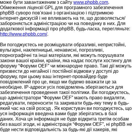
може бути завантаженим з сайту
www.phpbb.com
.
Обмеження ліцензії GPL для програмного забезпечення
phpBB суворо пов'язані з організацією і підтримкою
інтернет-дискусій і не впливають на те, що дозволяється/
забороняється адміністрацією чи на поведінку в них. Для
додаткової інформації про phpBB, будь-ласка, перегляньте:
http://www.phpbb.com/
.
Ви погоджуєтесь не розміщувати образливі, непристойні,
вульгарні, наклепницькі, ненависні, погрозливі,
порнографічні та інші матеріали, які можуть порушувати
закони вашої країни, країни, яка надає послуги хостингу для
форуму “Форуми OEF” чи міжнародне право. Такі дії можуть
призвести до негайної і постійної відмови у доступі до
форуму, при цьому ваш інтернет-провайдер буде
повідомлений про це, якщо ми будемо вважати це за
необхідне. IP-адреси усіх повідомлень зберігаються для
забезпечення проведення такої політики. Ви погоджуєтесь,
що адміністратори “Форуми OEF” мають право видаляти,
редагувати, переносити та закривати будь-яку тему в будь-
який час на свій розсуд . Як користувач ви погоджуєтесь, що
уся інформація введена вами буде зберігатись в базі
даних. Хоча ця інформація не буде відкрита третім особам
без вашої згоди, ні адміністрація “Форуми OEF”, ні phpBB не
буде нести відповідальність за будь-які дії хакерів, які