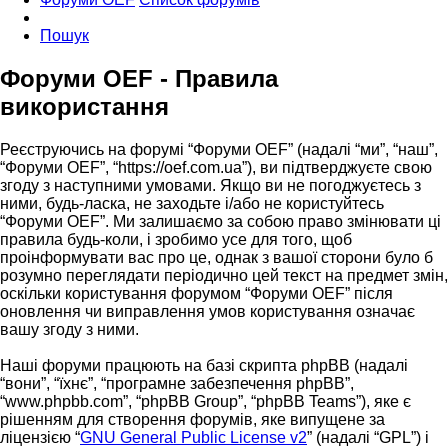
Пошук
Форуми OEF - Правила
використання
Реєструючись на форумі “Форуми OEF” (надалі “ми”, “наш”,
“Форуми OEF”, “https://oef.com.ua”), ви підтверджуєте свою
згоду з наступними умовами. Якщо ви не погоджуєтесь з
ними, будь-ласка, не заходьте і/або не користуйтесь
“Форуми OEF”. Ми залишаємо за собою право змінювати ці
правила будь-коли, і зробимо усе для того, щоб
проінформувати вас про це, однак з вашої сторони було б
розумно переглядати періодично цей текст на предмет змін,
оскільки користування форумом “Форуми OEF” після
оновлення чи виправлення умов користування означає
вашу згоду з ними.
Наші форуми працюють на базі скрипта phpBB (надалі
“вони”, “їхнє”, “програмне забезпечення phpBB”,
“www.phpbb.com”, “phpBB Group”, “phpBB Teams”), яке є
рішенням для створення форумів, яке випущене за
ліцензією “
GNU General Public License v2
” (надалі “GPL”) і