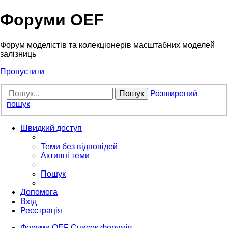
Форуми OEF
Форум моделістів та колекціонерів масштабних моделей
залізниць
Пропустити
Пошук
Розширений
пошук
Швидкий доступ
Теми без відповідей
Активні теми
Пошук
Допомога
Вхід
Реєстрація
Форуми OEF
Список форумів