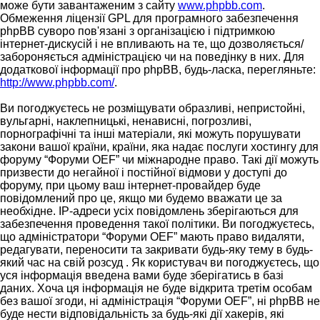
може бути завантаженим з сайту
www.phpbb.com
.
Обмеження ліцензії GPL для програмного забезпечення
phpBB суворо пов'язані з організацією і підтримкою
інтернет-дискусій і не впливають на те, що дозволяється/
забороняється адміністрацією чи на поведінку в них. Для
додаткової інформації про phpBB, будь-ласка, перегляньте:
http://www.phpbb.com/
.
Ви погоджуєтесь не розміщувати образливі, непристойні,
вульгарні, наклепницькі, ненависні, погрозливі,
порнографічні та інші матеріали, які можуть порушувати
закони вашої країни, країни, яка надає послуги хостингу для
форуму “Форуми OEF” чи міжнародне право. Такі дії можуть
призвести до негайної і постійної відмови у доступі до
форуму, при цьому ваш інтернет-провайдер буде
повідомлений про це, якщо ми будемо вважати це за
необхідне. IP-адреси усіх повідомлень зберігаються для
забезпечення проведення такої політики. Ви погоджуєтесь,
що адміністратори “Форуми OEF” мають право видаляти,
редагувати, переносити та закривати будь-яку тему в будь-
який час на свій розсуд . Як користувач ви погоджуєтесь, що
уся інформація введена вами буде зберігатись в базі
даних. Хоча ця інформація не буде відкрита третім особам
без вашої згоди, ні адміністрація “Форуми OEF”, ні phpBB не
буде нести відповідальність за будь-які дії хакерів, які