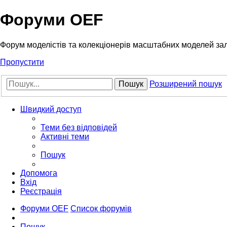
Форуми OEF
Форум моделістів та колекціонерів масштабних моделей за
Пропустити
Пошук
Розширений пошук
Швидкий доступ
Теми без відповідей
Активні теми
Пошук
Допомога
Вхід
Реєстрація
Форуми OEF
Список форумів
Пошук