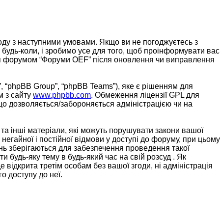
згоду з наступними умовами. Якщо ви не погоджуєтесь з
 будь-коли, і зробимо усе для того, щоб проінформувати вас
ання форумом “Форуми OEF” після оновлення чи виправлення
, “phpBB Group”, “phpBB Teams”), яке є рішенням для
м з сайту
www.phpbb.com
. Обмеження ліцензії GPL для
 що дозволяється/забороняється адміністрацією чи на
 та інші матеріали, які можуть порушувати закони вашої
негайної і постійної відмови у доступі до форуму, при цьому
нь зберігаються для забезпечення проведення такої
 будь-яку тему в будь-який час на свій розсуд . Як
 відкрита третім особам без вашої згоди, ні адміністрація
о доступу до неї.