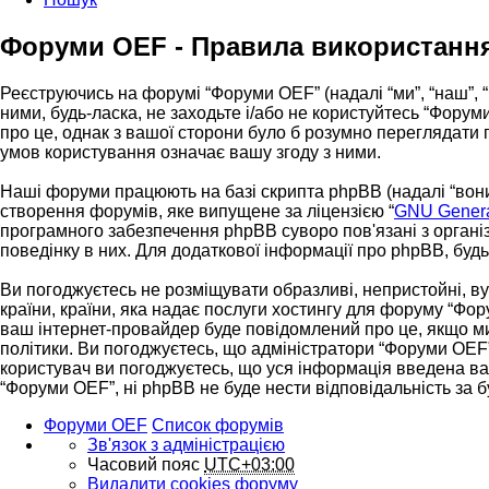
Форуми OEF - Правила використанн
Реєструючись на форумі “Форуми OEF” (надалі “ми”, “наш”, “
ними, будь-ласка, не заходьте і/або не користуйтесь “Фору
про це, однак з вашої сторони було б розумно переглядати
умов користування означає вашу згоду з ними.
Наші форуми працюють на базі скрипта phpBB (надалі “вони”
створення форумів, яке випущене за ліцензією “
GNU General
програмного забезпечення phpBB суворо пов'язані з організ
поведінку в них. Для додаткової інформації про phpBB, буд
Ви погоджуєтесь не розміщувати образливі, непристойні, вул
країни, країни, яка надає послуги хостингу для форуму “Фор
ваш інтернет-провайдер буде повідомлений про це, якщо ми
політики. Ви погоджуєтесь, що адміністратори “Форуми OEF”
користувач ви погоджуєтесь, що уся інформація введена вами
“Форуми OEF”, ні phpBB не буде нести відповідальність за бу
Форуми OEF
Список форумів
Зв'язок з адміністрацією
Часовий пояс
UTC+03:00
Видалити cookies форуму