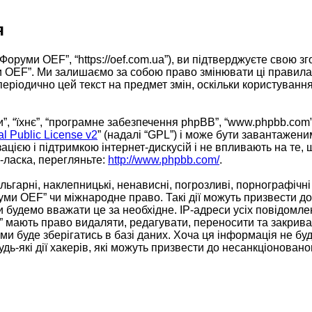
я
Форуми OEF”, “https://oef.com.ua”), ви підтверджуєте свою 
ми OEF”. Ми залишаємо за собою право змінювати ці правила
 періодично цей текст на предмет змін, оскільки користув
, “їхнє”, “програмне забезпечення phpBB”, “www.phpbb.com”
 Public License v2
” (надалі “GPL”) і може бути завантажени
ацією і підтримкою інтернет-дискусій і не впливають на те,
ь-ласка, перегляньте:
http://www.phpbb.com/
.
ьгарні, наклепницькі, ненависні, погрозливі, порнографічні
уми OEF” чи міжнародне право. Такі дії можуть призвести до 
 будемо вважати це за необхідне. IP-адреси усіх повідомле
 мають право видаляти, редагувати, переносити та закривати
 буде зберігатись в базі даних. Хоча ця інформація не буде
дь-які дії хакерів, які можуть призвести до несанкціонованог