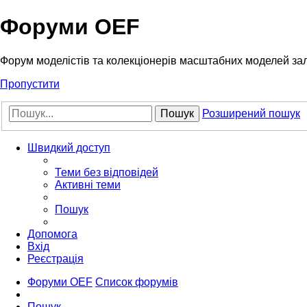
Форуми OEF
Форум моделістів та колекціонерів масштабних моделей за
Пропустити
Пошук
Розширений пошук
Швидкий доступ
Теми без відповідей
Активні теми
Пошук
Допомога
Вхід
Реєстрація
Форуми OEF
Список форумів
Пошук