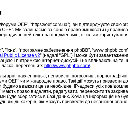
я
Форуми OEF”, “https://oef.com.ua”), ви підтверджуєте свою 
ми OEF”. Ми залишаємо за собою право змінювати ці правила
 періодично цей текст на предмет змін, оскільки користув
, “їхнє”, “програмне забезпечення phpBB”, “www.phpbb.com”
 Public License v2
” (надалі “GPL”) і може бути завантажени
ацією і підтримкою інтернет-дискусій і не впливають на те,
ь-ласка, перегляньте:
http://www.phpbb.com/
.
ьгарні, наклепницькі, ненависні, погрозливі, порнографічні
уми OEF” чи міжнародне право. Такі дії можуть призвести до 
 будемо вважати це за необхідне. IP-адреси усіх повідомле
 мають право видаляти, редагувати, переносити та закривати
 буде зберігатись в базі даних. Хоча ця інформація не буде
дь-які дії хакерів, які можуть призвести до несанкціонованог