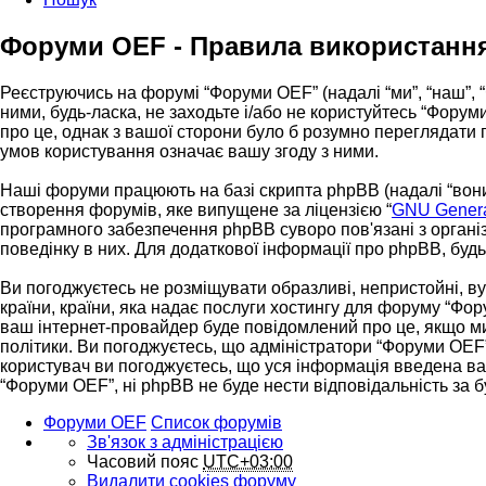
Форуми OEF - Правила використанн
Реєструючись на форумі “Форуми OEF” (надалі “ми”, “наш”, “
ними, будь-ласка, не заходьте і/або не користуйтесь “Фору
про це, однак з вашої сторони було б розумно переглядати
умов користування означає вашу згоду з ними.
Наші форуми працюють на базі скрипта phpBB (надалі “вони”
створення форумів, яке випущене за ліцензією “
GNU General
програмного забезпечення phpBB суворо пов'язані з організ
поведінку в них. Для додаткової інформації про phpBB, буд
Ви погоджуєтесь не розміщувати образливі, непристойні, вул
країни, країни, яка надає послуги хостингу для форуму “Фор
ваш інтернет-провайдер буде повідомлений про це, якщо ми
політики. Ви погоджуєтесь, що адміністратори “Форуми OEF”
користувач ви погоджуєтесь, що уся інформація введена вами
“Форуми OEF”, ні phpBB не буде нести відповідальність за бу
Форуми OEF
Список форумів
Зв'язок з адміністрацією
Часовий пояс
UTC+03:00
Видалити cookies форуму