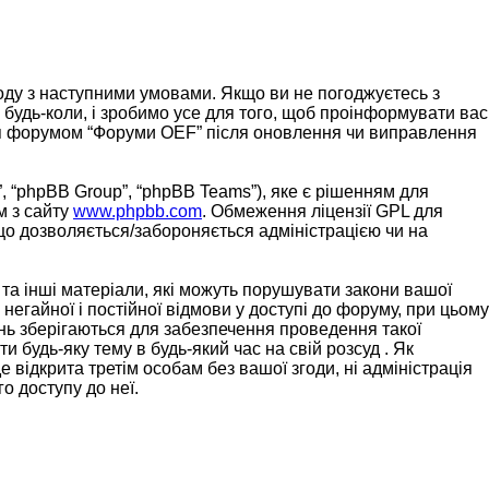
згоду з наступними умовами. Якщо ви не погоджуєтесь з
 будь-коли, і зробимо усе для того, щоб проінформувати вас
ання форумом “Форуми OEF” після оновлення чи виправлення
, “phpBB Group”, “phpBB Teams”), яке є рішенням для
м з сайту
www.phpbb.com
. Обмеження ліцензії GPL для
 що дозволяється/забороняється адміністрацією чи на
 та інші матеріали, які можуть порушувати закони вашої
негайної і постійної відмови у доступі до форуму, при цьому
нь зберігаються для забезпечення проведення такої
 будь-яку тему в будь-який час на свій розсуд . Як
 відкрита третім особам без вашої згоди, ні адміністрація
о доступу до неї.