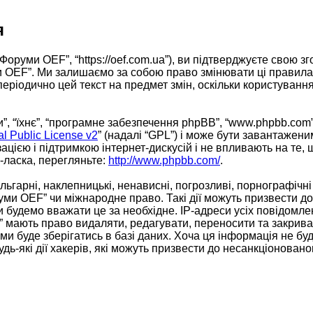
я
Форуми OEF”, “https://oef.com.ua”), ви підтверджуєте свою 
ми OEF”. Ми залишаємо за собою право змінювати ці правила
 періодично цей текст на предмет змін, оскільки користув
, “їхнє”, “програмне забезпечення phpBB”, “www.phpbb.com”
 Public License v2
” (надалі “GPL”) і може бути завантажени
ацією і підтримкою інтернет-дискусій і не впливають на те,
ь-ласка, перегляньте:
http://www.phpbb.com/
.
ьгарні, наклепницькі, ненависні, погрозливі, порнографічні
уми OEF” чи міжнародне право. Такі дії можуть призвести до 
 будемо вважати це за необхідне. IP-адреси усіх повідомле
 мають право видаляти, редагувати, переносити та закривати
 буде зберігатись в базі даних. Хоча ця інформація не буде
дь-які дії хакерів, які можуть призвести до несанкціонованог