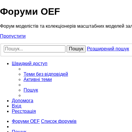
Форуми OEF
Форум моделістів та колекціонерів масштабних моделей за
Пропустити
Пошук
Розширений пошук
Швидкий доступ
Теми без відповідей
Активні теми
Пошук
Допомога
Вхід
Реєстрація
Форуми OEF
Список форумів
Пошук