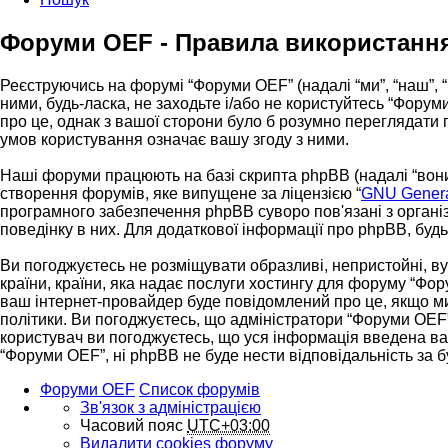
Форуми OEF - Правила використанн
Реєструючись на форумі “Форуми OEF” (надалі “ми”, “наш”, “
ними, будь-ласка, не заходьте і/або не користуйтесь “Фору
про це, однак з вашої сторони було б розумно переглядати
умов користування означає вашу згоду з ними.
Наші форуми працюють на базі скрипта phpBB (надалі “вони”
створення форумів, яке випущене за ліцензією “
GNU General
програмного забезпечення phpBB суворо пов'язані з організ
поведінку в них. Для додаткової інформації про phpBB, буд
Ви погоджуєтесь не розміщувати образливі, непристойні, вул
країни, країни, яка надає послуги хостингу для форуму “Фор
ваш інтернет-провайдер буде повідомлений про це, якщо ми
політики. Ви погоджуєтесь, що адміністратори “Форуми OEF”
користувач ви погоджуєтесь, що уся інформація введена вами
“Форуми OEF”, ні phpBB не буде нести відповідальність за бу
Форуми OEF
Список форумів
Зв'язок з адміністрацією
Часовий пояс
UTC+03:00
Видалити cookies форуму