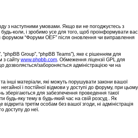
згоду з наступними умовами. Якщо ви не погоджуєтесь з
 будь-коли, і зробимо усе для того, щоб проінформувати вас
ання форумом “Форуми OEF” після оновлення чи виправлення
, “phpBB Group”, “phpBB Teams”), яке є рішенням для
м з сайту
www.phpbb.com
. Обмеження ліцензії GPL для
 що дозволяється/забороняється адміністрацією чи на
 та інші матеріали, які можуть порушувати закони вашої
негайної і постійної відмови у доступі до форуму, при цьому
нь зберігаються для забезпечення проведення такої
 будь-яку тему в будь-який час на свій розсуд . Як
 відкрита третім особам без вашої згоди, ні адміністрація
о доступу до неї.