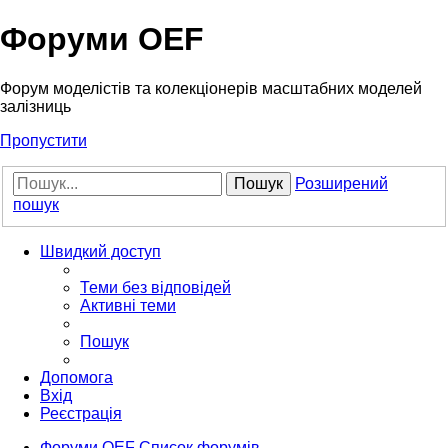
Форуми OEF
Форум моделістів та колекціонерів масштабних моделей
залізниць
Пропустити
Пошук
Розширений
пошук
Швидкий доступ
Теми без відповідей
Активні теми
Пошук
Допомога
Вхід
Реєстрація
Форуми OEF
Список форумів