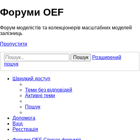
Форуми OEF
Форум моделістів та колекціонерів масштабних моделей
залізниць
Пропустити
Пошук
Розширений
пошук
Швидкий доступ
Теми без відповідей
Активні теми
Пошук
Допомога
Вхід
Реєстрація
Форуми OEF
Список форумів