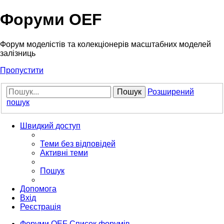
Форуми OEF
Форум моделістів та колекціонерів масштабних моделей
залізниць
Пропустити
Пошук
Розширений
пошук
Швидкий доступ
Теми без відповідей
Активні теми
Пошук
Допомога
Вхід
Реєстрація
Форуми OEF
Список форумів