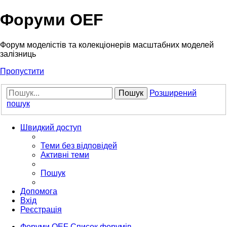
Форуми OEF
Форум моделістів та колекціонерів масштабних моделей
залізниць
Пропустити
Пошук
Розширений
пошук
Швидкий доступ
Теми без відповідей
Активні теми
Пошук
Допомога
Вхід
Реєстрація
Форуми OEF
Список форумів