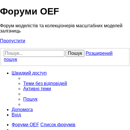
Форуми OEF
Форум моделістів та колекціонерів масштабних моделей
залізниць
Пропустити
Пошук
Розширений
пошук
Швидкий доступ
Теми без відповідей
Активні теми
Пошук
Допомога
Вхід
Форуми OEF
Список форумів