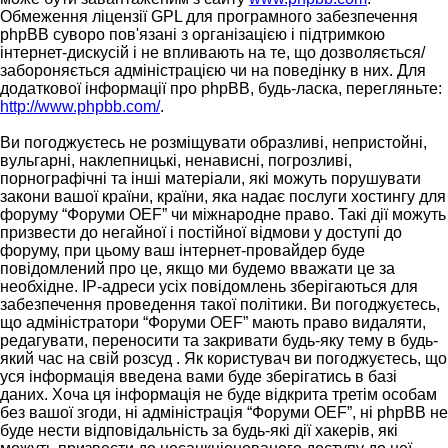
Обмеження ліцензії GPL для програмного забезпечення
phpBB суворо пов'язані з організацією і підтримкою
інтернет-дискусій і не впливають на те, що дозволяється/
забороняється адміністрацією чи на поведінку в них. Для
додаткової інформації про phpBB, будь-ласка, перегляньте:
http://www.phpbb.com/
.
Ви погоджуєтесь не розміщувати образливі, непристойні,
вульгарні, наклепницькі, ненависні, погрозливі,
порнографічні та інші матеріали, які можуть порушувати
закони вашої країни, країни, яка надає послуги хостингу для
форуму “Форуми OEF” чи міжнародне право. Такі дії можуть
призвести до негайної і постійної відмови у доступі до
форуму, при цьому ваш інтернет-провайдер буде
повідомлений про це, якщо ми будемо вважати це за
необхідне. IP-адреси усіх повідомлень зберігаються для
забезпечення проведення такої політики. Ви погоджуєтесь,
що адміністратори “Форуми OEF” мають право видаляти,
редагувати, переносити та закривати будь-яку тему в будь-
який час на свій розсуд . Як користувач ви погоджуєтесь, що
уся інформація введена вами буде зберігатись в базі
даних. Хоча ця інформація не буде відкрита третім особам
без вашої згоди, ні адміністрація “Форуми OEF”, ні phpBB не
буде нести відповідальність за будь-які дії хакерів, які