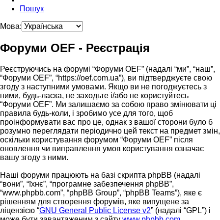
Пошук
Мова:
Форуми OEF - Реєстрація
Реєструючись на форумі “Форуми OEF” (надалі “ми”, “наш”,
“Форуми OEF”, “https://oef.com.ua”), ви підтверджуєте свою
згоду з наступними умовами. Якщо ви не погоджуєтесь з
ними, будь-ласка, не заходьте і/або не користуйтесь
“Форуми OEF”. Ми залишаємо за собою право змінювати ці
правила будь-коли, і зробимо усе для того, щоб
проінформувати вас про це, однак з вашої сторони було б
розумно переглядати періодично цей текст на предмет змін,
оскільки користування форумом “Форуми OEF” після
оновлення чи виправлення умов користування означає
вашу згоду з ними.
Наші форуми працюють на базі скрипта phpBB (надалі
“вони”, “їхнє”, “програмне забезпечення phpBB”,
“www.phpbb.com”, “phpBB Group”, “phpBB Teams”), яке є
рішенням для створення форумів, яке випущене за
ліцензією “
GNU General Public License v2
” (надалі “GPL”) і
може бути завантаженим з сайту
www.phpbb.com
.