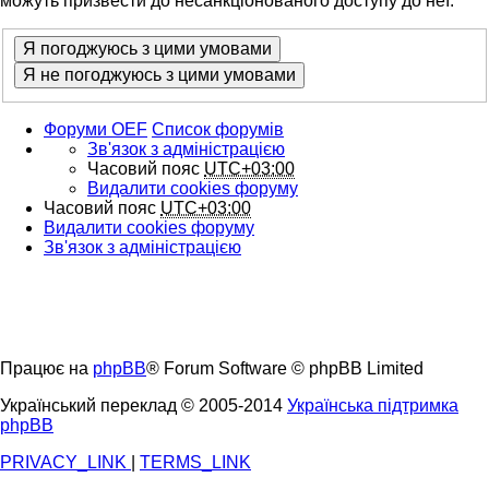
можуть призвести до несанкціонованого доступу до неї.
Форуми OEF
Список форумів
Зв'язок з адміністрацією
Часовий пояс
UTC+03:00
Видалити cookies форуму
Часовий пояс
UTC+03:00
Видалити cookies форуму
Зв'язок з адміністрацією
Працює на
phpBB
® Forum Software © phpBB Limited
Український переклад © 2005-2014
Українська підтримка
phpBB
PRIVACY_LINK
|
TERMS_LINK