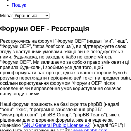
Пошук
Мова:
Форуми OEF - Реєстрація
Реєструючись на форумі “Форуми OEF” (надалі “ми”, “наш”,
“Форуми OEF”, “https://oef.com.ua”), ви підтверджуєте свою
згоду з наступними умовами. Якщо ви не погоджуєтесь з
ними, будь-ласка, не заходьте і/або не користуйтесь
“Форуми OEF”. Ми залишаємо за собою право змінювати ці
правила будь-коли, і зробимо усе для того, щоб
проінформувати вас про це, однак з вашої сторони було б
розумно переглядати періодично цей текст на предмет змін,
оскільки користування форумом “Форуми OEF” після
оновлення чи виправлення умов користування означає
вашу згоду з ними.
Наші форуми працюють на базі скрипта phpBB (надалі
“вони”, “їхнє”, “програмне забезпечення phpBB”,
“www.phpbb.com”, “phpBB Group”, “phpBB Teams”), яке є
рішенням для створення форумів, яке випущене за
ліцензією “
GNU General Public License v2
” (надалі “GPL”) і
може бути завантаженим з сайту
www.phpbb.com
.