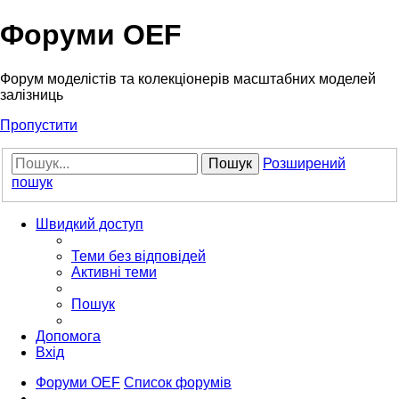
Форуми OEF
Форум моделістів та колекціонерів масштабних моделей
залізниць
Пропустити
Пошук
Розширений
пошук
Швидкий доступ
Теми без відповідей
Активні теми
Пошук
Допомога
Вхід
Форуми OEF
Список форумів