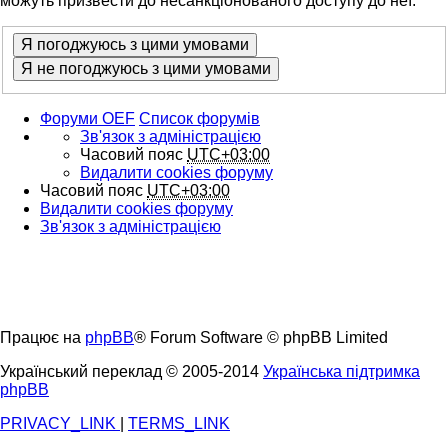
можуть призвести до несанкціонованого доступу до неї.
Форуми OEF
Список форумів
Зв'язок з адміністрацією
Часовий пояс
UTC+03:00
Видалити cookies форуму
Часовий пояс
UTC+03:00
Видалити cookies форуму
Зв'язок з адміністрацією
Працює на
phpBB
® Forum Software © phpBB Limited
Український переклад © 2005-2014
Українська підтримка
phpBB
PRIVACY_LINK
|
TERMS_LINK