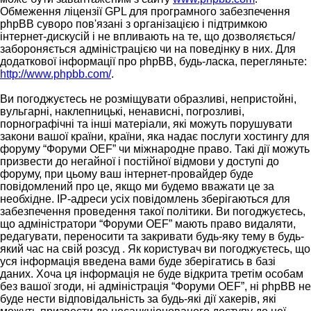
Обмеження ліцензії GPL для програмного забезпечення
phpBB суворо пов'язані з організацією і підтримкою
інтернет-дискусій і не впливають на те, що дозволяється/
забороняється адміністрацією чи на поведінку в них. Для
додаткової інформації про phpBB, будь-ласка, перегляньте:
http://www.phpbb.com/
.
Ви погоджуєтесь не розміщувати образливі, непристойні,
вульгарні, наклепницькі, ненависні, погрозливі,
порнографічні та інші матеріали, які можуть порушувати
закони вашої країни, країни, яка надає послуги хостингу для
форуму “Форуми OEF” чи міжнародне право. Такі дії можуть
призвести до негайної і постійної відмови у доступі до
форуму, при цьому ваш інтернет-провайдер буде
повідомлений про це, якщо ми будемо вважати це за
необхідне. IP-адреси усіх повідомлень зберігаються для
забезпечення проведення такої політики. Ви погоджуєтесь,
що адміністратори “Форуми OEF” мають право видаляти,
редагувати, переносити та закривати будь-яку тему в будь-
який час на свій розсуд . Як користувач ви погоджуєтесь, що
уся інформація введена вами буде зберігатись в базі
даних. Хоча ця інформація не буде відкрита третім особам
без вашої згоди, ні адміністрація “Форуми OEF”, ні phpBB не
буде нести відповідальність за будь-які дії хакерів, які