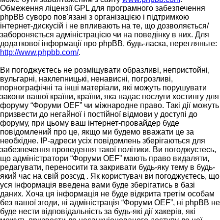
Обмеження ліцензії GPL для програмного забезпечення
phpBB суворо пов'язані з організацією і підтримкою
інтернет-дискусій і не впливають на те, що дозволяється/
забороняється адміністрацією чи на поведінку в них. Для
додаткової інформації про phpBB, будь-ласка, перегляньте:
http://www.phpbb.com/
.
Ви погоджуєтесь не розміщувати образливі, непристойні,
вульгарні, наклепницькі, ненависні, погрозливі,
порнографічні та інші матеріали, які можуть порушувати
закони вашої країни, країни, яка надає послуги хостингу для
форуму “Форуми OEF” чи міжнародне право. Такі дії можуть
призвести до негайної і постійної відмови у доступі до
форуму, при цьому ваш інтернет-провайдер буде
повідомлений про це, якщо ми будемо вважати це за
необхідне. IP-адреси усіх повідомлень зберігаються для
забезпечення проведення такої політики. Ви погоджуєтесь,
що адміністратори “Форуми OEF” мають право видаляти,
редагувати, переносити та закривати будь-яку тему в будь-
який час на свій розсуд . Як користувач ви погоджуєтесь, що
уся інформація введена вами буде зберігатись в базі
даних. Хоча ця інформація не буде відкрита третім особам
без вашої згоди, ні адміністрація “Форуми OEF”, ні phpBB не
буде нести відповідальність за будь-які дії хакерів, які