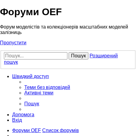
Форуми OEF
Форум моделістів та колекціонерів масштабних моделей
залізниць
Пропустити
Пошук
Розширений
пошук
Швидкий доступ
Теми без відповідей
Активні теми
Пошук
Допомога
Вхід
Форуми OEF
Список форумів