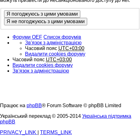
можуть призвести до несанкціонованого доступу до неї.
Форуми OEF
Список форумів
Зв'язок з адміністрацією
Часовий пояс
UTC+03:00
Видалити cookies форуму
Часовий пояс
UTC+03:00
Видалити cookies форуму
Зв'язок з адміністрацією
Працює на
phpBB
® Forum Software © phpBB Limited
Український переклад © 2005-2014
Українська підтримка
phpBB
PRIVACY_LINK
|
TERMS_LINK