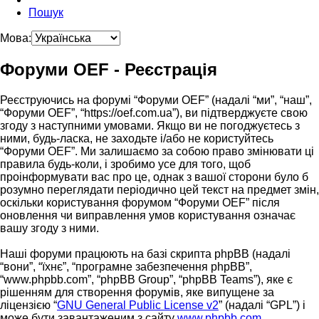
Пошук
Мова:
Форуми OEF - Реєстрація
Реєструючись на форумі “Форуми OEF” (надалі “ми”, “наш”,
“Форуми OEF”, “https://oef.com.ua”), ви підтверджуєте свою
згоду з наступними умовами. Якщо ви не погоджуєтесь з
ними, будь-ласка, не заходьте і/або не користуйтесь
“Форуми OEF”. Ми залишаємо за собою право змінювати ці
правила будь-коли, і зробимо усе для того, щоб
проінформувати вас про це, однак з вашої сторони було б
розумно переглядати періодично цей текст на предмет змін,
оскільки користування форумом “Форуми OEF” після
оновлення чи виправлення умов користування означає
вашу згоду з ними.
Наші форуми працюють на базі скрипта phpBB (надалі
“вони”, “їхнє”, “програмне забезпечення phpBB”,
“www.phpbb.com”, “phpBB Group”, “phpBB Teams”), яке є
рішенням для створення форумів, яке випущене за
ліцензією “
GNU General Public License v2
” (надалі “GPL”) і
може бути завантаженим з сайту
www.phpbb.com
.