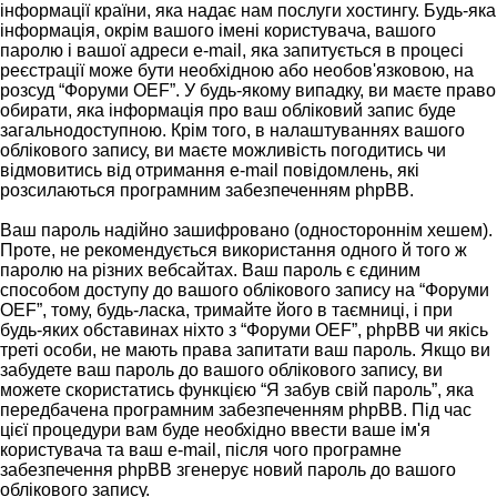
інформації країни, яка надає нам послуги хостингу. Будь-яка
інформація, окрім вашого імені користувача, вашого
паролю і вашої адреси e-mail, яка запитується в процесі
реєстрації може бути необхідною або необов'язковою, на
розсуд “Форуми OEF”. У будь-якому випадку, ви маєте право
обирати, яка інформація про ваш обліковий запис буде
загальнодоступною. Крім того, в налаштуваннях вашого
облікового запису, ви маєте можливість погодитись чи
відмовитись від отримання e-mail повідомлень, які
розсилаються програмним забезпеченням phpBB.
Ваш пароль надійно зашифровано (одностороннім хешем).
Проте, не рекомендується використання одного й того ж
паролю на різних вебсайтах. Ваш пароль є єдиним
способом доступу до вашого облікового запису на “Форуми
OEF”, тому, будь-ласка, тримайте його в таємниці, і при
будь-яких обставинах ніхто з “Форуми OEF”, phpBB чи якісь
треті особи, не мають права запитати ваш пароль. Якщо ви
забудете ваш пароль до вашого облікового запису, ви
можете скористатись функцією “Я забув свій пароль”, яка
передбачена програмним забезпеченням phpBB. Під час
цієї процедури вам буде необхідно ввести ваше ім'я
користувача та ваш e-mail, після чого програмне
забезпечення phpBB згенерує новий пароль до вашого
облікового запису.