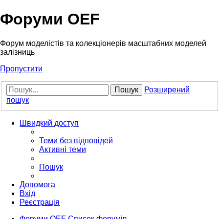
Форуми OEF
Форум моделістів та колекціонерів масштабних моделей
залізниць
Пропустити
Пошук
Розширений
пошук
Швидкий доступ
Теми без відповідей
Активні теми
Пошук
Допомога
Вхід
Реєстрація
Форуми OEF
Список форумів