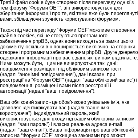
Третій файл cookie буде створено після перегляду однієї з
тем форуму “Форуми OEF”, він використовується для
зберігання інформації про те, які теми вже були переглянуті
вами, збільшуючи зручність користування форумом.
Також під час перегляду “Форуми OEF”можливе створення
файлів cookies, які не стосуються програмного
забезпечення phpBB, однак вони виходять за рамки цього
документу, оскільки він поширюється виключно на сторінки,
створені програмним забезпеченням phpBB. Друге джерело
одержання інформації про вас є дані, які ви нам відсилаєте.
Ними можуть бути, і цим не вичерпуються такі дані:
повідомлення розміщені під обліковим записом гостя
(надалі “анонімні повідомлення”), дані вказані при
реєстрації на “Форуми OEF” (надалі “ваш обліковий запис”) і
повідомлення, розміщені вами після реєстрації і
авторизації (надалі “ваші повідомлення”).
Ваш обліковий запис - це обов'язково унікальне ім'я, яке
дозволяє ідентифікувати вас (надалі “ваше ім'я
користувача”), індивідуальний пароль, який
використовується для входу під вашим обліковим записом
(надалі “ваш пароль”) і власна реальна адреса e-mail
(надалі “ваш e-mail”). Ваша інформація про ваш обліковий
запис на “Форуми OEF” захищена законами про захист