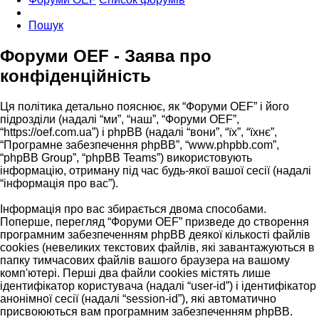
Пошук
Форуми OEF - Заява про
конфіденційність
Ця політика детально пояснює, як “Форуми OEF” і його
підрозділи (надалі “ми”, “наш”, “Форуми OEF”,
“https://oef.com.ua”) і phpBB (надалі “вони”, “їх”, “їхнє”,
“Програмне забезпечення phpBB”, “www.phpbb.com”,
“phpBB Group”, “phpBB Teams”) використовують
інформацію, отриману під час будь-якої вашої сесії (надалі
“інформація про вас”).
Інформація про вас збирається двома способами.
Поперше, перегляд “Форуми OEF” призведе до створення
програмним забезпеченням phpBB деякої кількості файлів
cookies (невеликих текстових файлів, які завантажуються в
папку тимчасових файлів вашого браузера на вашому
комп'ютері. Перші два файли cookies містять лише
ідентифікатор користувача (надалі “user-id”) і ідентифікатор
анонімної сесії (надалі “session-id”), які автоматично
присвоюються вам програмним забезпеченням phpBB.