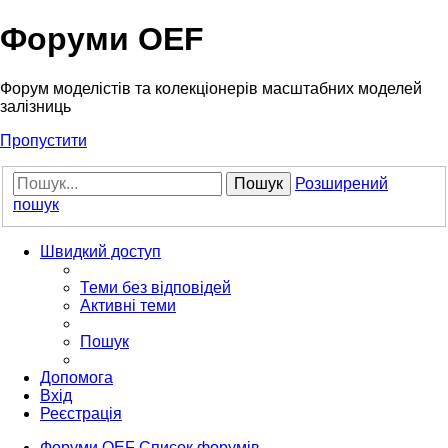
Форуми OEF
Форум моделістів та колекціонерів масштабних моделей
залізниць
Пропустити
Пошук
Розширений
пошук
Швидкий доступ
Теми без відповідей
Активні теми
Пошук
Допомога
Вхід
Реєстрація
Форуми OEF
Список форумів