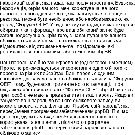
інформації країни, яка надає нам послуги хостингу. Будь-яка
інформація, окрім вашого імені користувача, вашого
паролю і вашої адреси e-mail, яка запитується в процесі
реєстрації може бути необхідною або необов'язковою, на
розсуд “Форуми OEF”. У будь-якому випадку, ви маєте право
обирати, яка інформація про ваш обліковий запис буде
загальнодоступною. Крім того, в налаштуваннях вашого
облікового запису, ви маєте можливість погодитись чи
відмовитись від отримання e-mail повідомлень, які
розсилаються програмним забезпеченням phpBB.
Ваш пароль надійно зашифровано (одностороннім хешем).
Проте, не рекомендується використання одного й того ж
паролю на різних вебсайтах. Ваш пароль є єдиним
способом доступу до вашого облікового запису на “Форуми
OEF”, тому, будь-ласка, тримайте його в таємниці, і при
будь-яких обставинах ніхто з “Форуми OEF”, phpBB чи якісь
треті особи, не мають права запитати ваш пароль. Якщо ви
забудете ваш пароль до вашого облікового запису, ви
можете скористатись функцією “Я забув свій пароль”, яка
передбачена програмним забезпеченням phpBB. Під час
цієї процедури вам буде необхідно ввести ваше ім'я
користувача та ваш e-mail, після чого програмне
забезпечення phpBB згенерує новий пароль до вашого
облікового запису.