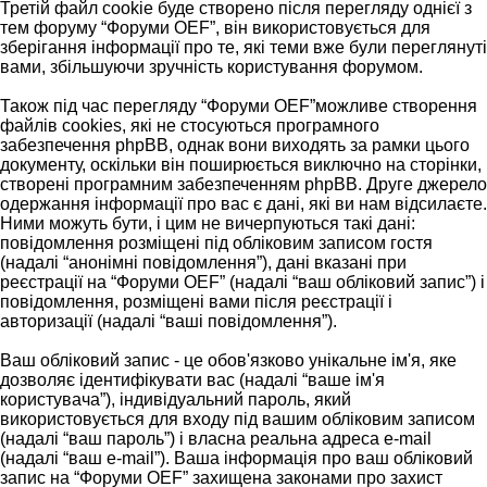
Третій файл cookie буде створено після перегляду однієї з
тем форуму “Форуми OEF”, він використовується для
зберігання інформації про те, які теми вже були переглянуті
вами, збільшуючи зручність користування форумом.
Також під час перегляду “Форуми OEF”можливе створення
файлів cookies, які не стосуються програмного
забезпечення phpBB, однак вони виходять за рамки цього
документу, оскільки він поширюється виключно на сторінки,
створені програмним забезпеченням phpBB. Друге джерело
одержання інформації про вас є дані, які ви нам відсилаєте.
Ними можуть бути, і цим не вичерпуються такі дані:
повідомлення розміщені під обліковим записом гостя
(надалі “анонімні повідомлення”), дані вказані при
реєстрації на “Форуми OEF” (надалі “ваш обліковий запис”) і
повідомлення, розміщені вами після реєстрації і
авторизації (надалі “ваші повідомлення”).
Ваш обліковий запис - це обов'язково унікальне ім'я, яке
дозволяє ідентифікувати вас (надалі “ваше ім'я
користувача”), індивідуальний пароль, який
використовується для входу під вашим обліковим записом
(надалі “ваш пароль”) і власна реальна адреса e-mail
(надалі “ваш e-mail”). Ваша інформація про ваш обліковий
запис на “Форуми OEF” захищена законами про захист