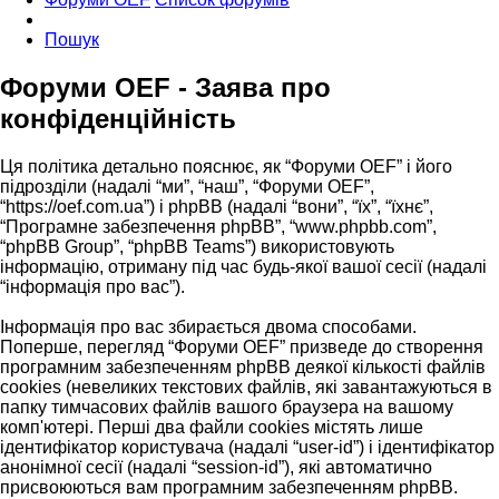
Пошук
Форуми OEF - Заява про
конфіденційність
Ця політика детально пояснює, як “Форуми OEF” і його
підрозділи (надалі “ми”, “наш”, “Форуми OEF”,
“https://oef.com.ua”) і phpBB (надалі “вони”, “їх”, “їхнє”,
“Програмне забезпечення phpBB”, “www.phpbb.com”,
“phpBB Group”, “phpBB Teams”) використовують
інформацію, отриману під час будь-якої вашої сесії (надалі
“інформація про вас”).
Інформація про вас збирається двома способами.
Поперше, перегляд “Форуми OEF” призведе до створення
програмним забезпеченням phpBB деякої кількості файлів
cookies (невеликих текстових файлів, які завантажуються в
папку тимчасових файлів вашого браузера на вашому
комп'ютері. Перші два файли cookies містять лише
ідентифікатор користувача (надалі “user-id”) і ідентифікатор
анонімної сесії (надалі “session-id”), які автоматично
присвоюються вам програмним забезпеченням phpBB.