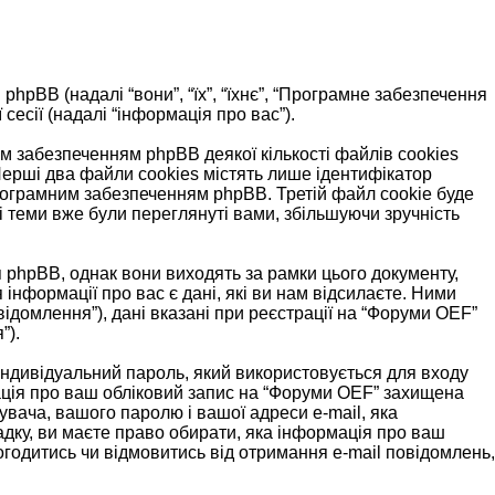
і phpBB (надалі “вони”, “їх”, “їхнє”, “Програмне забезпечення
есії (надалі “інформація про вас”).
 забезпеченням phpBB деякої кількості файлів cookies
Перші два файли cookies містять лише ідентифікатор
м програмним забезпеченням phpBB. Третій файл cookie буде
і теми вже були переглянуті вами, збільшуючи зручність
 phpBB, однак вони виходять за рамки цього документу,
нформації про вас є дані, які ви нам відсилаєте. Ними
відомлення”), дані вказані при реєстрації на “Форуми OEF”
”).
, індивідуальний пароль, який використовується для входу
мація про ваш обліковий запис на “Форуми OEF” захищена
тувача, вашого паролю і вашої адреси e-mail, яка
адку, ви маєте право обирати, яка інформація про ваш
огодитись чи відмовитись від отримання e-mail повідомлень,