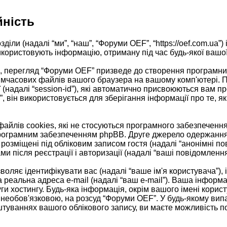
йність
іли (надалі “ми”, “наш”, “Форуми OEF”, “https://oef.com.ua”) 
ористовують інформацію, отриману під час будь-якої вашої с
 перегляд “Форуми OEF” призведе до створення програмним
тимчасових файлів вашого браузера на вашому комп'ютері. 
есії (надалі “session-id”), які автоматично присвоюються ва
 він використовується для зберігання інформації про те, як
йлів cookies, які не стосуються програмного забезпечення
програмним забезпеченням phpBB. Друге джерело одержання і
 розміщені під обліковим записом гостя (надалі “анонімні по
ми після реєстрації і авторизації (надалі “ваші повідомлення
озволяє ідентифікувати вас (надалі “ваше ім'я користувача”)
а реальна адреса e-mail (надалі “ваш e-mail”). Ваша інфор
ги хостингу. Будь-яка інформація, окрім вашого імені корис
 необов'язковою, на розсуд “Форуми OEF”. У будь-якому вип
штуваннях вашого облікового запису, ви маєте можливість п