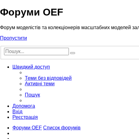
Форуми OEF
Форум моделістів та колекціонерів масштабних моделей за
Пропустити
Розширений
Пошук
пошук
Швидкий доступ
Теми без відповідей
Активні теми
Пошук
Допомога
Вхід
Реєстрація
Форуми OEF
Список форумів
Пошук