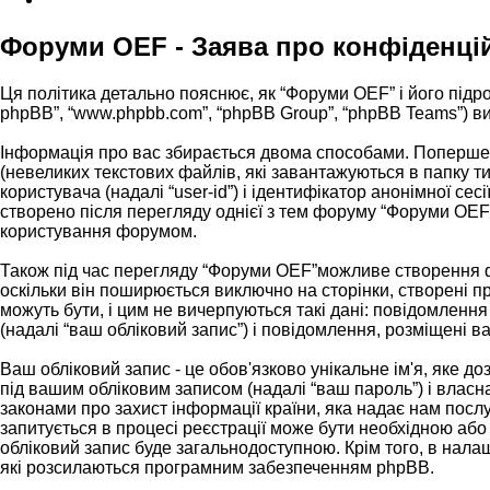
Форуми OEF - Заява про конфіденці
Ця політика детально пояснює, як “Форуми OEF” і його підрозд
phpBB”, “www.phpbb.com”, “phpBB Group”, “phpBB Teams”) вик
Інформація про вас збирається двома способами. Поперше,
(невеликих текстових файлів, які завантажуються в папку 
користувача (надалі “user-id”) і ідентифікатор анонімної с
створено після перегляду однієї з тем форуму “Форуми OEF”,
користування форумом.
Також під час перегляду “Форуми OEF”можливе створення фа
оскільки він поширюється виключно на сторінки, створені 
можуть бути, і цим не вичерпуються такі дані: повідомлення
(надалі “ваш обліковий запис”) і повідомлення, розміщені ва
Ваш обліковий запис - це обов'язково унікальне ім'я, яке д
під вашим обліковим записом (надалі “ваш пароль”) і власн
законами про захист інформації країни, яка надає нам послу
запитується в процесі реєстрації може бути необхідною або
обліковий запис буде загальнодоступною. Крім того, в нала
які розсилаються програмним забезпеченням phpBB.