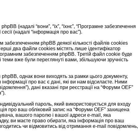
і phpBB (надалі “вони”, “їх”, “їхнє”, “Програмне забезпечення
есії (надалі “інформація про вас”).
 забезпеченням phpBB деякої кількості файлів cookies
Перші два файли cookies містять лише ідентифікатор
м програмним забезпеченням phpBB. Третій файл cookie буде
і теми вже були переглянуті вами, збільшуючи зручність
 phpBB, однак вони виходять за рамки цього документу,
нформації про вас є дані, які ви нам відсилаєте. Ними
відомлення”), дані вказані при реєстрації на “Форуми OEF”
”).
, індивідуальний пароль, який використовується для входу
мація про ваш обліковий запис на “Форуми OEF” захищена
тувача, вашого паролю і вашої адреси e-mail, яка
адку, ви маєте право обирати, яка інформація про ваш
огодитись чи відмовитись від отримання e-mail повідомлень,