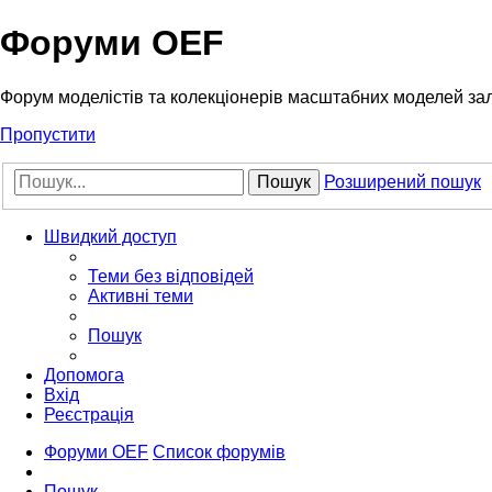
Форуми OEF
Форум моделістів та колекціонерів масштабних моделей за
Пропустити
Пошук
Розширений пошук
Швидкий доступ
Теми без відповідей
Активні теми
Пошук
Допомога
Вхід
Реєстрація
Форуми OEF
Список форумів
Пошук