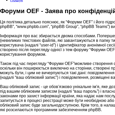
Форуми OEF - Заява про конфіденці
Ця політика детально пояснює, як “Форуми OEF” і його підрозд
phpBB”, “www.phpbb.com”, “phpBB Group”, “phpBB Teams”) вик
Інформація про вас збирається двома способами. Поперше,
(невеликих текстових файлів, які завантажуються в папку 
користувача (надалі “user-id”) і ідентифікатор анонімної с
створено після перегляду однієї з тем форуму “Форуми OEF”,
користування форумом.
Також під час перегляду “Форуми OEF”можливе створення фа
оскільки він поширюється виключно на сторінки, створені 
можуть бути, і цим не вичерпуються такі дані: повідомлення
(надалі “ваш обліковий запис”) і повідомлення, розміщені ва
Ваш обліковий запис - це обов'язково унікальне ім'я, яке д
під вашим обліковим записом (надалі “ваш пароль”) і власн
законами про захист інформації країни, яка надає нам послу
запитується в процесі реєстрації може бути необхідною або
обліковий запис буде загальнодоступною. Крім того, в нала
які розсилаються програмним забезпеченням phpBB.