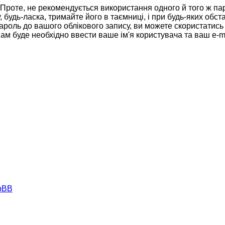
роте, не рекомендується використання одного й того ж па
будь-ласка, тримайте його в таємниці, і при будь-яких обста
роль до вашого облікового запису, ви можете скористатись 
ам буде необхідно ввести ваше ім'я користувача та ваш e-m
hpBB