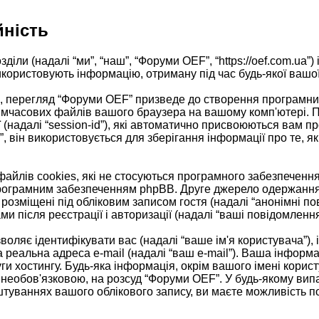
йність
іли (надалі “ми”, “наш”, “Форуми OEF”, “https://oef.com.ua”) 
ористовують інформацію, отриману під час будь-якої вашої с
 перегляд “Форуми OEF” призведе до створення програмним
тимчасових файлів вашого браузера на вашому комп'ютері. 
есії (надалі “session-id”), які автоматично присвоюються ва
 він використовується для зберігання інформації про те, як
йлів cookies, які не стосуються програмного забезпечення
програмним забезпеченням phpBB. Друге джерело одержання і
 розміщені під обліковим записом гостя (надалі “анонімні по
ми після реєстрації і авторизації (надалі “ваші повідомлення
озволяє ідентифікувати вас (надалі “ваше ім'я користувача”)
а реальна адреса e-mail (надалі “ваш e-mail”). Ваша інфор
ги хостингу. Будь-яка інформація, окрім вашого імені корис
 необов'язковою, на розсуд “Форуми OEF”. У будь-якому вип
штуваннях вашого облікового запису, ви маєте можливість п