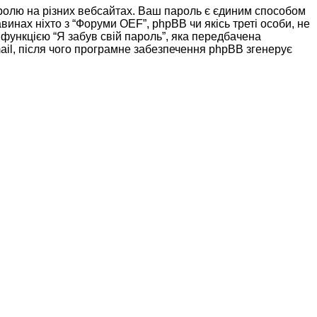
ролю на різних вебсайтах. Ваш пароль є єдиним способом
винах ніхто з “Форуми OEF”, phpBB чи якісь треті особи, не
функцією “Я забув свій пароль”, яка передбачена
ail, після чого програмне забезпечення phpBB згенерує