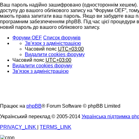
Ваш пароль надійно зашифровано (одностороннім хешем). П
доступу до вашого облікового запису на “Форуми OEF”, тому, 
мають права запитати ваш пароль. Якщо ви забудете ваш па
програмним забезпеченням phpBB. Під час цієї процедури в
новий пароль до вашого облікового запису.
Форуми OEF
Список форумів
Зв'язок з адміністрацією
Часовий пояс
UTC+03:00
Видалити cookies форуму
Часовий пояс
UTC+03:00
Видалити cookies форуму
Зв'язок з адміністрацією
Працює на
phpBB
® Forum Software © phpBB Limited
Український переклад © 2005-2014
Українська підтримка p
PRIVACY_LINK
|
TERMS_LINK