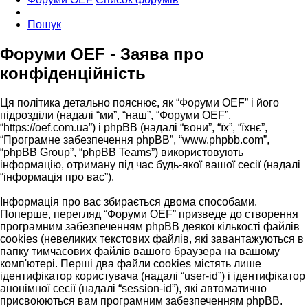
Пошук
Форуми OEF - Заява про
конфіденційність
Ця політика детально пояснює, як “Форуми OEF” і його
підрозділи (надалі “ми”, “наш”, “Форуми OEF”,
“https://oef.com.ua”) і phpBB (надалі “вони”, “їх”, “їхнє”,
“Програмне забезпечення phpBB”, “www.phpbb.com”,
“phpBB Group”, “phpBB Teams”) використовують
інформацію, отриману під час будь-якої вашої сесії (надалі
“інформація про вас”).
Інформація про вас збирається двома способами.
Поперше, перегляд “Форуми OEF” призведе до створення
програмним забезпеченням phpBB деякої кількості файлів
cookies (невеликих текстових файлів, які завантажуються в
папку тимчасових файлів вашого браузера на вашому
комп'ютері. Перші два файли cookies містять лише
ідентифікатор користувача (надалі “user-id”) і ідентифікатор
анонімної сесії (надалі “session-id”), які автоматично
присвоюються вам програмним забезпеченням phpBB.