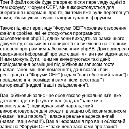
Третій файл cookie буде створено після перегляду однієї з
тем форуму “Форуми OEF”, він використовується для
зберігання інформації про те, які теми вже були переглянуті
вами, збільшуючи зручність користування форумом.
Також під час перегляду “Форуми OEF”можливе створення
файлів cookies, які не стосуються програмного
забезпечення phpBB, однак вони виходять за рамки цього
документу, оскільки він поширюється виключно на сторінки,
створені програмним забезпеченням phpBB. Друге джерело
одержання інформації про вас є дані, які ви нам відсилаєте.
Ними можуть бути, і цим не вичерпуються такі дані:
повідомлення розміщені під обліковим записом гостя
(надалі “анонімні повідомлення”), дані вказані при
реєстрації на “Форуми OEF” (надалі “ваш обліковий запис”) і
повідомлення, розміщені вами після реєстрації і
авторизації (надалі “ваші повідомлення”).
Ваш обліковий запис - це обов'язково унікальне ім'я, яке
дозволяє ідентифікувати вас (надалі “ваше ім'я
користувача”), індивідуальний пароль, який
використовується для входу під вашим обліковим записом
(надалі “ваш пароль”) і власна реальна адреса e-mail
(надалі “ваш e-mail”). Ваша інформація про ваш обліковий
запис на “Форуми OEF” захищена законами про захист