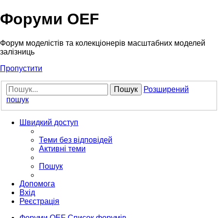
Форуми OEF
Форум моделістів та колекціонерів масштабних моделей
залізниць
Пропустити
Пошук
Розширений
пошук
Швидкий доступ
Теми без відповідей
Активні теми
Пошук
Допомога
Вхід
Реєстрація
Форуми OEF
Список форумів