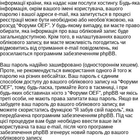
інформації країни, яка надає нам послуги хостингу. Будь-яка
інформація, окрім вашого імені користувача, вашого
паролю і вашої адреси e-mail, яка запитується в процесі
реєстрації може бути необхідною або необов'язковою, на
розсуд “Форуми OEF”. У будь-якому випадку, ви маєте право
обирати, яка інформація про ваш обліковий запис буде
загальнодоступною. Крім того, в налаштуваннях вашого
облікового запису, ви маєте можливість погодитись чи
відмовитись від отримання e-mail повідомлень, які
розсилаються програмним забезпеченням phpBB.
Ваш пароль надійно зашифровано (одностороннім хешем).
Проте, не рекомендується використання одного й того ж
паролю на різних вебсайтах. Ваш пароль є єдиним
способом доступу до вашого облікового запису на “Форуми
OEF”, тому, будь-ласка, тримайте його в таємниці, і при
будь-яких обставинах ніхто з “Форуми OEF”, phpBB чи якісь
треті особи, не мають права запитати ваш пароль. Якщо ви
забудете ваш пароль до вашого облікового запису, ви
можете скористатись функцією “Я забув свій пароль”, яка
передбачена програмним забезпеченням phpBB. Під час
цієї процедури вам буде необхідно ввести ваше ім'я
користувача та ваш e-mail, після чого програмне
забезпечення phpBB згенерує новий пароль до вашого
облікового запису.