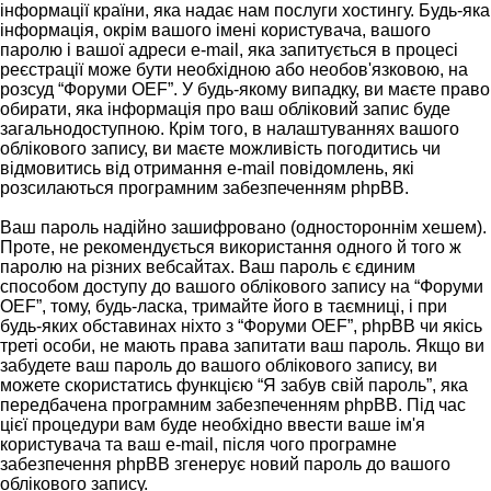
інформації країни, яка надає нам послуги хостингу. Будь-яка
інформація, окрім вашого імені користувача, вашого
паролю і вашої адреси e-mail, яка запитується в процесі
реєстрації може бути необхідною або необов'язковою, на
розсуд “Форуми OEF”. У будь-якому випадку, ви маєте право
обирати, яка інформація про ваш обліковий запис буде
загальнодоступною. Крім того, в налаштуваннях вашого
облікового запису, ви маєте можливість погодитись чи
відмовитись від отримання e-mail повідомлень, які
розсилаються програмним забезпеченням phpBB.
Ваш пароль надійно зашифровано (одностороннім хешем).
Проте, не рекомендується використання одного й того ж
паролю на різних вебсайтах. Ваш пароль є єдиним
способом доступу до вашого облікового запису на “Форуми
OEF”, тому, будь-ласка, тримайте його в таємниці, і при
будь-яких обставинах ніхто з “Форуми OEF”, phpBB чи якісь
треті особи, не мають права запитати ваш пароль. Якщо ви
забудете ваш пароль до вашого облікового запису, ви
можете скористатись функцією “Я забув свій пароль”, яка
передбачена програмним забезпеченням phpBB. Під час
цієї процедури вам буде необхідно ввести ваше ім'я
користувача та ваш e-mail, після чого програмне
забезпечення phpBB згенерує новий пароль до вашого
облікового запису.