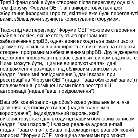
Третій файл cookie буде створено після перегляду однієї з
тем форуму “Форуми OEF”, він використовується для
зберігання інформації про те, які теми вже були переглянуті
вами, збільшуючи зручність користування форумом.
Також під час перегляду “Форуми OEF”можливе створення
файлів cookies, які не стосуються програмного
забезпечення phpBB, однак вони виходять за рамки цього
документу, оскільки він поширюється виключно на сторінки,
створені програмним забезпеченням phpBB. Друге джерело
одержання інформації про вас є дані, які ви нам відсилаєте.
Ними можуть бути, і цим не вичерпуються такі дані:
повідомлення розміщені під обліковим записом гостя
(надалі “анонімні повідомлення”), дані вказані при
реєстрації на “Форуми OEF” (надалі “ваш обліковий запис”) і
повідомлення, розміщені вами після реєстрації і
авторизації (надалі “ваші повідомлення”).
Ваш обліковий запис - це обов'язково унікальне ім'я, яке
дозволяє ідентифікувати вас (надалі “ваше ім'я
користувача”), індивідуальний пароль, який
використовується для входу під вашим обліковим записом
(надалі “ваш пароль”) і власна реальна адреса e-mail
(надалі “ваш e-mail”). Ваша інформація про ваш обліковий
запис на “Форуми OEF” захищена законами про захист