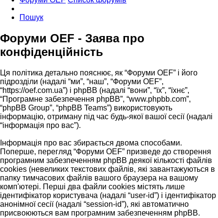
Пошук
Форуми OEF - Заява про
конфіденційність
Ця політика детально пояснює, як “Форуми OEF” і його
підрозділи (надалі “ми”, “наш”, “Форуми OEF”,
“https://oef.com.ua”) і phpBB (надалі “вони”, “їх”, “їхнє”,
“Програмне забезпечення phpBB”, “www.phpbb.com”,
“phpBB Group”, “phpBB Teams”) використовують
інформацію, отриману під час будь-якої вашої сесії (надалі
“інформація про вас”).
Інформація про вас збирається двома способами.
Поперше, перегляд “Форуми OEF” призведе до створення
програмним забезпеченням phpBB деякої кількості файлів
cookies (невеликих текстових файлів, які завантажуються в
папку тимчасових файлів вашого браузера на вашому
комп'ютері. Перші два файли cookies містять лише
ідентифікатор користувача (надалі “user-id”) і ідентифікатор
анонімної сесії (надалі “session-id”), які автоматично
присвоюються вам програмним забезпеченням phpBB.