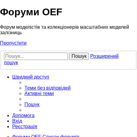
Форуми OEF
Форум моделістів та колекціонерів масштабних моделей
залізниць
Пропустити
Пошук
Розширений
пошук
Швидкий доступ
Теми без відповідей
Активні теми
Пошук
Допомога
Вхід
Реєстрація
Форуми OEF
Список форумів