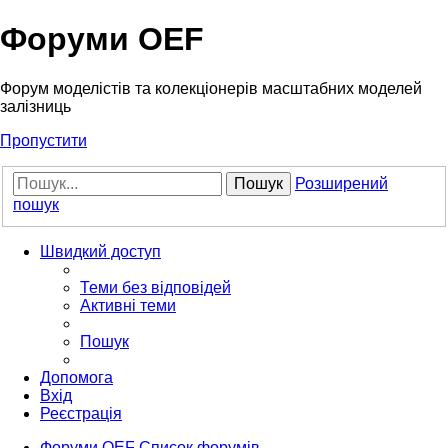
Форуми OEF
Форум моделістів та колекціонерів масштабних моделей
залізниць
Пропустити
Пошук
Розширений
пошук
Швидкий доступ
Теми без відповідей
Активні теми
Пошук
Допомога
Вхід
Реєстрація
Форуми OEF
Список форумів