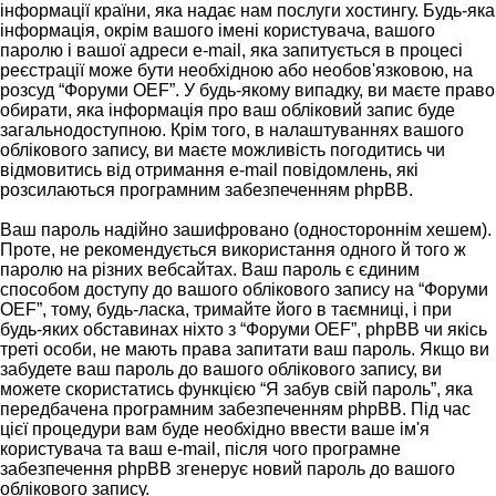
інформації країни, яка надає нам послуги хостингу. Будь-яка
інформація, окрім вашого імені користувача, вашого
паролю і вашої адреси e-mail, яка запитується в процесі
реєстрації може бути необхідною або необов'язковою, на
розсуд “Форуми OEF”. У будь-якому випадку, ви маєте право
обирати, яка інформація про ваш обліковий запис буде
загальнодоступною. Крім того, в налаштуваннях вашого
облікового запису, ви маєте можливість погодитись чи
відмовитись від отримання e-mail повідомлень, які
розсилаються програмним забезпеченням phpBB.
Ваш пароль надійно зашифровано (одностороннім хешем).
Проте, не рекомендується використання одного й того ж
паролю на різних вебсайтах. Ваш пароль є єдиним
способом доступу до вашого облікового запису на “Форуми
OEF”, тому, будь-ласка, тримайте його в таємниці, і при
будь-яких обставинах ніхто з “Форуми OEF”, phpBB чи якісь
треті особи, не мають права запитати ваш пароль. Якщо ви
забудете ваш пароль до вашого облікового запису, ви
можете скористатись функцією “Я забув свій пароль”, яка
передбачена програмним забезпеченням phpBB. Під час
цієї процедури вам буде необхідно ввести ваше ім'я
користувача та ваш e-mail, після чого програмне
забезпечення phpBB згенерує новий пароль до вашого
облікового запису.