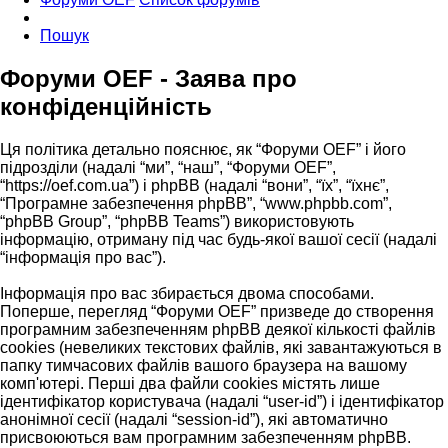
Пошук
Форуми OEF - Заява про
конфіденційність
Ця політика детально пояснює, як “Форуми OEF” і його
підрозділи (надалі “ми”, “наш”, “Форуми OEF”,
“https://oef.com.ua”) і phpBB (надалі “вони”, “їх”, “їхнє”,
“Програмне забезпечення phpBB”, “www.phpbb.com”,
“phpBB Group”, “phpBB Teams”) використовують
інформацію, отриману під час будь-якої вашої сесії (надалі
“інформація про вас”).
Інформація про вас збирається двома способами.
Поперше, перегляд “Форуми OEF” призведе до створення
програмним забезпеченням phpBB деякої кількості файлів
cookies (невеликих текстових файлів, які завантажуються в
папку тимчасових файлів вашого браузера на вашому
комп'ютері. Перші два файли cookies містять лише
ідентифікатор користувача (надалі “user-id”) і ідентифікатор
анонімної сесії (надалі “session-id”), які автоматично
присвоюються вам програмним забезпеченням phpBB.