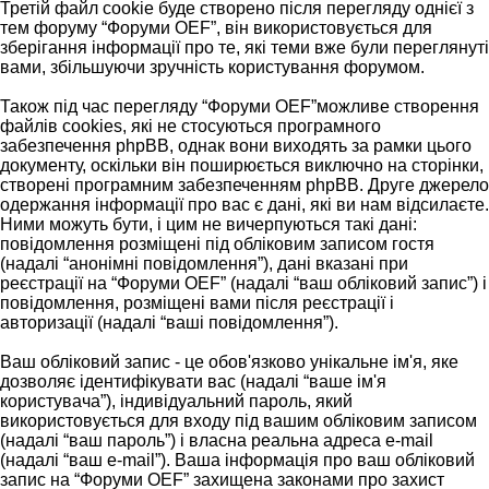
Третій файл cookie буде створено після перегляду однієї з
тем форуму “Форуми OEF”, він використовується для
зберігання інформації про те, які теми вже були переглянуті
вами, збільшуючи зручність користування форумом.
Також під час перегляду “Форуми OEF”можливе створення
файлів cookies, які не стосуються програмного
забезпечення phpBB, однак вони виходять за рамки цього
документу, оскільки він поширюється виключно на сторінки,
створені програмним забезпеченням phpBB. Друге джерело
одержання інформації про вас є дані, які ви нам відсилаєте.
Ними можуть бути, і цим не вичерпуються такі дані:
повідомлення розміщені під обліковим записом гостя
(надалі “анонімні повідомлення”), дані вказані при
реєстрації на “Форуми OEF” (надалі “ваш обліковий запис”) і
повідомлення, розміщені вами після реєстрації і
авторизації (надалі “ваші повідомлення”).
Ваш обліковий запис - це обов'язково унікальне ім'я, яке
дозволяє ідентифікувати вас (надалі “ваше ім'я
користувача”), індивідуальний пароль, який
використовується для входу під вашим обліковим записом
(надалі “ваш пароль”) і власна реальна адреса e-mail
(надалі “ваш e-mail”). Ваша інформація про ваш обліковий
запис на “Форуми OEF” захищена законами про захист