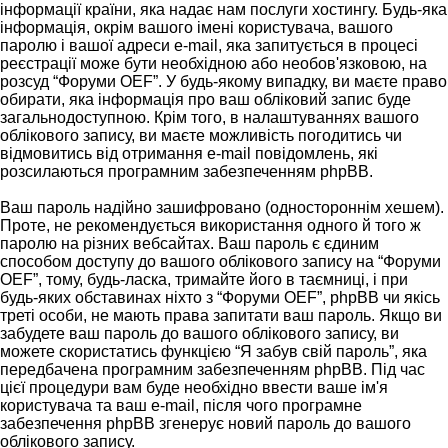
інформації країни, яка надає нам послуги хостингу. Будь-яка
інформація, окрім вашого імені користувача, вашого
паролю і вашої адреси e-mail, яка запитується в процесі
реєстрації може бути необхідною або необов'язковою, на
розсуд “Форуми OEF”. У будь-якому випадку, ви маєте право
обирати, яка інформація про ваш обліковий запис буде
загальнодоступною. Крім того, в налаштуваннях вашого
облікового запису, ви маєте можливість погодитись чи
відмовитись від отримання e-mail повідомлень, які
розсилаються програмним забезпеченням phpBB.
Ваш пароль надійно зашифровано (одностороннім хешем).
Проте, не рекомендується використання одного й того ж
паролю на різних вебсайтах. Ваш пароль є єдиним
способом доступу до вашого облікового запису на “Форуми
OEF”, тому, будь-ласка, тримайте його в таємниці, і при
будь-яких обставинах ніхто з “Форуми OEF”, phpBB чи якісь
треті особи, не мають права запитати ваш пароль. Якщо ви
забудете ваш пароль до вашого облікового запису, ви
можете скористатись функцією “Я забув свій пароль”, яка
передбачена програмним забезпеченням phpBB. Під час
цієї процедури вам буде необхідно ввести ваше ім'я
користувача та ваш e-mail, після чого програмне
забезпечення phpBB згенерує новий пароль до вашого
облікового запису.