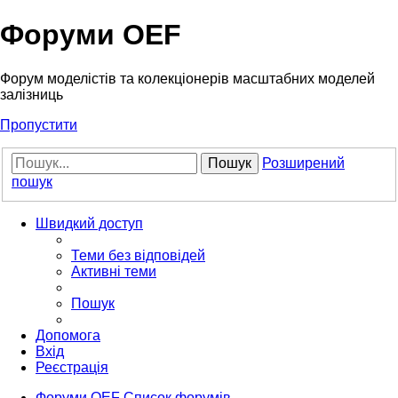
Форуми OEF
Форум моделістів та колекціонерів масштабних моделей
залізниць
Пропустити
Пошук
Розширений
пошук
Швидкий доступ
Теми без відповідей
Активні теми
Пошук
Допомога
Вхід
Реєстрація
Форуми OEF
Список форумів