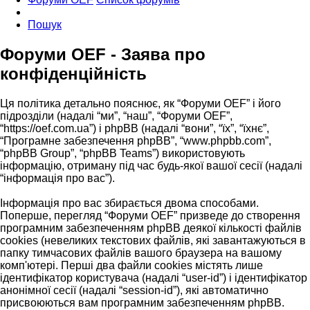
Пошук
Форуми OEF - Заява про
конфіденційність
Ця політика детально пояснює, як “Форуми OEF” і його
підрозділи (надалі “ми”, “наш”, “Форуми OEF”,
“https://oef.com.ua”) і phpBB (надалі “вони”, “їх”, “їхнє”,
“Програмне забезпечення phpBB”, “www.phpbb.com”,
“phpBB Group”, “phpBB Teams”) використовують
інформацію, отриману під час будь-якої вашої сесії (надалі
“інформація про вас”).
Інформація про вас збирається двома способами.
Поперше, перегляд “Форуми OEF” призведе до створення
програмним забезпеченням phpBB деякої кількості файлів
cookies (невеликих текстових файлів, які завантажуються в
папку тимчасових файлів вашого браузера на вашому
комп'ютері. Перші два файли cookies містять лише
ідентифікатор користувача (надалі “user-id”) і ідентифікатор
анонімної сесії (надалі “session-id”), які автоматично
присвоюються вам програмним забезпеченням phpBB.