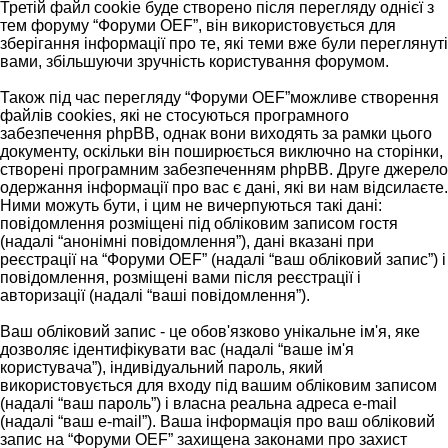
Третій файл cookie буде створено після перегляду однієї з
тем форуму “Форуми OEF”, він використовується для
зберігання інформації про те, які теми вже були переглянуті
вами, збільшуючи зручність користування форумом.
Також під час перегляду “Форуми OEF”можливе створення
файлів cookies, які не стосуються програмного
забезпечення phpBB, однак вони виходять за рамки цього
документу, оскільки він поширюється виключно на сторінки,
створені програмним забезпеченням phpBB. Друге джерело
одержання інформації про вас є дані, які ви нам відсилаєте.
Ними можуть бути, і цим не вичерпуються такі дані:
повідомлення розміщені під обліковим записом гостя
(надалі “анонімні повідомлення”), дані вказані при
реєстрації на “Форуми OEF” (надалі “ваш обліковий запис”) і
повідомлення, розміщені вами після реєстрації і
авторизації (надалі “ваші повідомлення”).
Ваш обліковий запис - це обов'язково унікальне ім'я, яке
дозволяє ідентифікувати вас (надалі “ваше ім'я
користувача”), індивідуальний пароль, який
використовується для входу під вашим обліковим записом
(надалі “ваш пароль”) і власна реальна адреса e-mail
(надалі “ваш e-mail”). Ваша інформація про ваш обліковий
запис на “Форуми OEF” захищена законами про захист