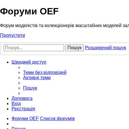
Форуми OEF
Форум моделістів та колекціонерів масштабних моделей за
Пропустити
Пошук
Розширений пошук
Швидкий доступ
Теми без відповідей
Активні теми
Пошук
Допомога
Вхід
Реєстрація
Форуми OEF
Список форумів
Пошук