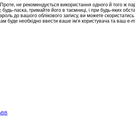
роте, не рекомендується використання одного й того ж па
будь-ласка, тримайте його в таємниці, і при будь-яких обста
роль до вашого облікового запису, ви можете скористатись 
ам буде необхідно ввести ваше ім'я користувача та ваш e-m
hpBB