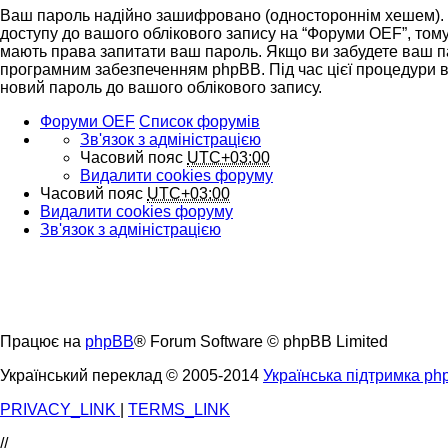
Ваш пароль надійно зашифровано (одностороннім хешем). П
доступу до вашого облікового запису на “Форуми OEF”, тому, 
мають права запитати ваш пароль. Якщо ви забудете ваш па
програмним забезпеченням phpBB. Під час цієї процедури в
новий пароль до вашого облікового запису.
Форуми OEF
Список форумів
Зв'язок з адміністрацією
Часовий пояс
UTC+03:00
Видалити cookies форуму
Часовий пояс
UTC+03:00
Видалити cookies форуму
Зв'язок з адміністрацією
Працює на
phpBB
® Forum Software © phpBB Limited
Український переклад © 2005-2014
Українська підтримка p
PRIVACY_LINK
|
TERMS_LINK
//