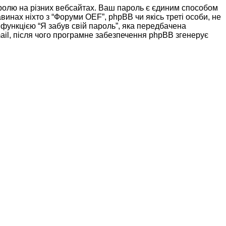
ролю на різних вебсайтах. Ваш пароль є єдиним способом
винах ніхто з “Форуми OEF”, phpBB чи якісь треті особи, не
функцією “Я забув свій пароль”, яка передбачена
ail, після чого програмне забезпечення phpBB згенерує