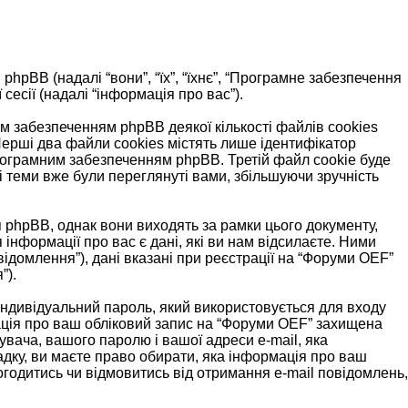
і phpBB (надалі “вони”, “їх”, “їхнє”, “Програмне забезпечення
есії (надалі “інформація про вас”).
 забезпеченням phpBB деякої кількості файлів cookies
Перші два файли cookies містять лише ідентифікатор
м програмним забезпеченням phpBB. Третій файл cookie буде
і теми вже були переглянуті вами, збільшуючи зручність
 phpBB, однак вони виходять за рамки цього документу,
нформації про вас є дані, які ви нам відсилаєте. Ними
відомлення”), дані вказані при реєстрації на “Форуми OEF”
”).
, індивідуальний пароль, який використовується для входу
мація про ваш обліковий запис на “Форуми OEF” захищена
тувача, вашого паролю і вашої адреси e-mail, яка
адку, ви маєте право обирати, яка інформація про ваш
огодитись чи відмовитись від отримання e-mail повідомлень,