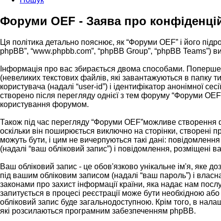
Форуми OEF - Заява про конфіденці
Ця політика детально пояснює, як “Форуми OEF” і його підрозд
phpBB”, “www.phpbb.com”, “phpBB Group”, “phpBB Teams”) вик
Інформація про вас збирається двома способами. Поперше,
(невеликих текстових файлів, які завантажуються в папку 
користувача (надалі “user-id”) і ідентифікатор анонімної с
створено після перегляду однієї з тем форуму “Форуми OEF”,
користування форумом.
Також під час перегляду “Форуми OEF”можливе створення фа
оскільки він поширюється виключно на сторінки, створені 
можуть бути, і цим не вичерпуються такі дані: повідомлення
(надалі “ваш обліковий запис”) і повідомлення, розміщені ва
Ваш обліковий запис - це обов'язково унікальне ім'я, яке д
під вашим обліковим записом (надалі “ваш пароль”) і власн
законами про захист інформації країни, яка надає нам послу
запитується в процесі реєстрації може бути необхідною або
обліковий запис буде загальнодоступною. Крім того, в нала
які розсилаються програмним забезпеченням phpBB.