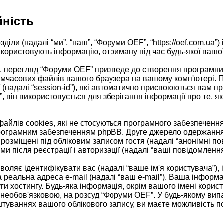
йність
іли (надалі “ми”, “наш”, “Форуми OEF”, “https://oef.com.ua”) 
ористовують інформацію, отриману під час будь-якої вашої с
 перегляд “Форуми OEF” призведе до створення програмним
тимчасових файлів вашого браузера на вашому комп'ютері. 
есії (надалі “session-id”), які автоматично присвоюються ва
 він використовується для зберігання інформації про те, як
йлів cookies, які не стосуються програмного забезпечення
програмним забезпеченням phpBB. Друге джерело одержання і
 розміщені під обліковим записом гостя (надалі “анонімні по
ми після реєстрації і авторизації (надалі “ваші повідомлення
озволяє ідентифікувати вас (надалі “ваше ім'я користувача”)
а реальна адреса e-mail (надалі “ваш e-mail”). Ваша інфор
ги хостингу. Будь-яка інформація, окрім вашого імені корис
 необов'язковою, на розсуд “Форуми OEF”. У будь-якому вип
штуваннях вашого облікового запису, ви маєте можливість п