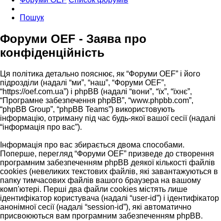
Пошук
Форуми OEF - Заява про
конфіденційність
Ця політика детально пояснює, як “Форуми OEF” і його
підрозділи (надалі “ми”, “наш”, “Форуми OEF”,
“https://oef.com.ua”) і phpBB (надалі “вони”, “їх”, “їхнє”,
“Програмне забезпечення phpBB”, “www.phpbb.com”,
“phpBB Group”, “phpBB Teams”) використовують
інформацію, отриману під час будь-якої вашої сесії (надалі
“інформація про вас”).
Інформація про вас збирається двома способами.
Поперше, перегляд “Форуми OEF” призведе до створення
програмним забезпеченням phpBB деякої кількості файлів
cookies (невеликих текстових файлів, які завантажуються в
папку тимчасових файлів вашого браузера на вашому
комп'ютері. Перші два файли cookies містять лише
ідентифікатор користувача (надалі “user-id”) і ідентифікатор
анонімної сесії (надалі “session-id”), які автоматично
присвоюються вам програмним забезпеченням phpBB.