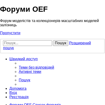
Форуми OEF
Форум моделістів та колекціонерів масштабних моделей
залізниць
Пропустити
Пошук
Розширений
пошук
Швидкий доступ
Теми без відповідей
Активні теми
Пошук
Допомога
Вхід
Реєстрація
Форуми OEF
Список форумів