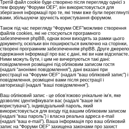
Третій файл cookie буде створено після перегляду однієї з
тем форуму “Форуми OEF”, він використовується для
зберігання інформації про те, які теми вже були переглянуті
вами, збільшуючи зручність користування форумом.
Також під час перегляду “Форуми OEF”можливе створення
файлів cookies, які не стосуються програмного
забезпечення phpBB, однак вони виходять за рамки цього
документу, оскільки він поширюється виключно на сторінки,
створені програмним забезпеченням phpBB. Друге джерело
одержання інформації про вас є дані, які ви нам відсилаєте.
Ними можуть бути, і цим не вичерпуються такі дані:
повідомлення розміщені під обліковим записом гостя
(надалі “анонімні повідомлення”), дані вказані при
реєстрації на “Форуми OEF” (надалі “ваш обліковий запис”) і
повідомлення, розміщені вами після реєстрації і
авторизації (надалі “ваші повідомлення”).
Ваш обліковий запис - це обов'язково унікальне ім'я, яке
дозволяє ідентифікувати вас (надалі “ваше ім'я
користувача”), індивідуальний пароль, який
використовується для входу під вашим обліковим записом
(надалі “ваш пароль”) і власна реальна адреса e-mail
(надалі “ваш e-mail”). Ваша інформація про ваш обліковий
запис на “Форуми OEF” захищена законами про захист