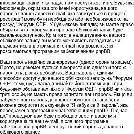
інформації країни, яка надає нам послуги хостингу. Будь-яка
інформація, окрім вашого імені користувача, вашого
паролю і вашої адреси e-mail, яка запитується в процесі
реєстрації може бути необхідною або необов'язковою, на
розсуд “Форуми OEF”. У будь-якому випадку, ви маєте право
обирати, яка інформація про ваш обліковий запис буде
загальнодоступною. Крім того, в налаштуваннях вашого
облікового запису, ви маєте можливість погодитись чи
відмовитись від отримання e-mail повідомлень, які
розсилаються програмним забезпеченням phpBB.
Ваш пароль надійно зашифровано (одностороннім хешем).
Проте, не рекомендується використання одного й того ж
паролю на різних вебсайтах. Ваш пароль є єдиним
способом доступу до вашого облікового запису на “Форуми
OEF”, тому, будь-ласка, тримайте його в таємниці, і при
будь-яких обставинах ніхто з “Форуми OEF”, phpBB чи якісь
треті особи, не мають права запитати ваш пароль. Якщо ви
забудете ваш пароль до вашого облікового запису, ви
можете скористатись функцією “Я забув свій пароль”, яка
передбачена програмним забезпеченням phpBB. Під час
цієї процедури вам буде необхідно ввести ваше ім'я
користувача та ваш e-mail, після чого програмне
забезпечення phpBB згенерує новий пароль до вашого
облікового запису.