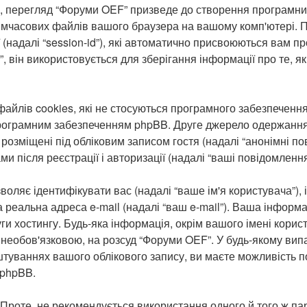
 перегляд “Форуми OEF” призведе до створення програмним
тимчасових файлів вашого браузера на вашому комп'ютері. 
есії (надалі “session-id”), які автоматично присвоюються ва
 він використовується для зберігання інформації про те, як
йлів cookies, які не стосуються програмного забезпечення
програмним забезпеченням phpBB. Друге джерело одержання і
 розміщені під обліковим записом гостя (надалі “анонімні по
ми після реєстрації і авторизації (надалі “ваші повідомлення
озволяє ідентифікувати вас (надалі “ваше ім'я користувача”)
а реальна адреса e-mail (надалі “ваш e-mail”). Ваша інфор
ги хостингу. Будь-яка інформація, окрім вашого імені корис
 необов'язковою, на розсуд “Форуми OEF”. У будь-якому вип
штуваннях вашого облікового запису, ви маєте можливість п
 phpBB.
роте, не рекомендується використання одного й того ж па