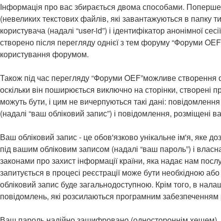
Інформація про вас збирається двома способами. Поперше,
(невеликих текстових файлів, які завантажуються в папку 
користувача (надалі “user-id”) і ідентифікатор анонімної с
створено після перегляду однієї з тем форуму “Форуми OEF”,
користування форумом.
Також під час перегляду “Форуми OEF”можливе створення фа
оскільки він поширюється виключно на сторінки, створені 
можуть бути, і цим не вичерпуються такі дані: повідомлення
(надалі “ваш обліковий запис”) і повідомлення, розміщені ва
Ваш обліковий запис - це обов'язково унікальне ім'я, яке д
під вашим обліковим записом (надалі “ваш пароль”) і власн
законами про захист інформації країни, яка надає нам послу
запитується в процесі реєстрації може бути необхідною або
обліковий запис буде загальнодоступною. Крім того, в нала
повідомлень, які розсилаються програмним забезпеченням
Ваш пароль надійно зашифровано (одностороннім хешем). П