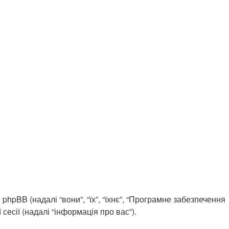
і phpBB (надалі “вони”, “їх”, “їхнє”, “Програмне забезпечення
есії (надалі “інформація про вас”).