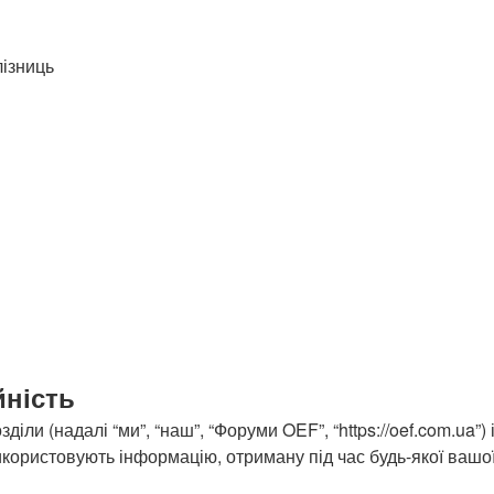
лізниць
йність
іли (надалі “ми”, “наш”, “Форуми OEF”, “https://oef.com.ua”) 
ористовують інформацію, отриману під час будь-якої вашої с