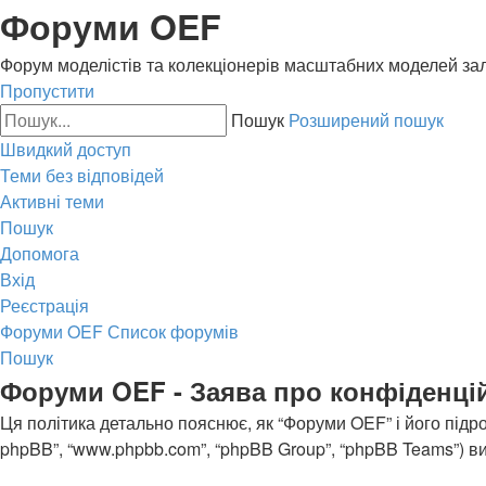
Форуми OEF
Форум моделістів та колекціонерів масштабних моделей за
Пропустити
Пошук
Розширений пошук
Швидкий доступ
Теми без відповідей
Активні теми
Пошук
Допомога
Вхід
Реєстрація
Форуми OEF
Список форумів
Пошук
Форуми OEF - Заява про конфіденці
Ця політика детально пояснює, як “Форуми OEF” і його підрозд
phpBB”, “www.phpbb.com”, “phpBB Group”, “phpBB Teams”) вик