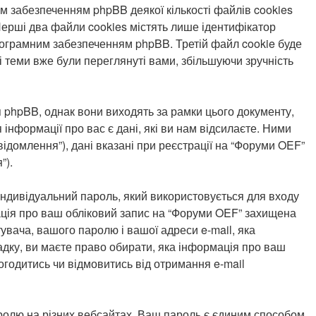
 забезпеченням phpBB деякої кількості файлів cookies
Перші два файли cookies містять лише ідентифікатор
м програмним забезпеченням phpBB. Третій файл cookie буде
і теми вже були переглянуті вами, збільшуючи зручність
 phpBB, однак вони виходять за рамки цього документу,
нформації про вас є дані, які ви нам відсилаєте. Ними
відомлення”), дані вказані при реєстрації на “Форуми OEF”
”).
, індивідуальний пароль, який використовується для входу
мація про ваш обліковий запис на “Форуми OEF” захищена
тувача, вашого паролю і вашої адреси e-mail, яка
адку, ви маєте право обирати, яка інформація про ваш
огодитись чи відмовитись від отримання e-mail
ролю на різних вебсайтах. Ваш пароль є єдиним способом