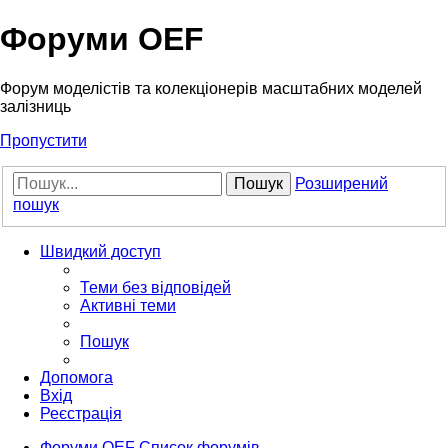
Форуми OEF
Форум моделістів та колекціонерів масштабних моделей
залізниць
Пропустити
Пошук
Розширений
пошук
Швидкий доступ
Теми без відповідей
Активні теми
Пошук
Допомога
Вхід
Реєстрація
Форуми OEF
Список форумів