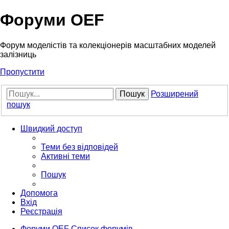
Форуми OEF
Форум моделістів та колекціонерів масштабних моделей
залізниць
Пропустити
Пошук
Розширений
пошук
Швидкий доступ
Теми без відповідей
Активні теми
Пошук
Допомога
Вхід
Реєстрація
Форуми OEF
Список форумів