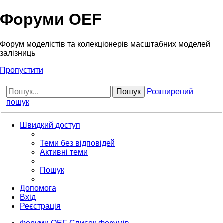
Форуми OEF
Форум моделістів та колекціонерів масштабних моделей
залізниць
Пропустити
Пошук
Розширений
пошук
Швидкий доступ
Теми без відповідей
Активні теми
Пошук
Допомога
Вхід
Реєстрація
Форуми OEF
Список форумів