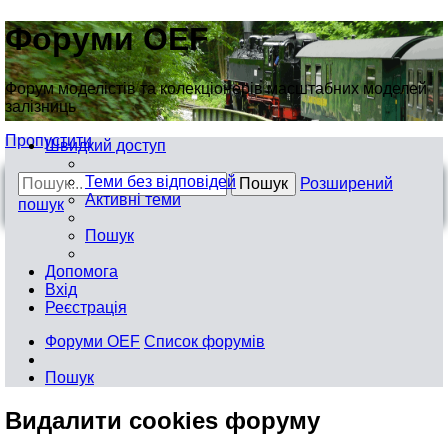
Форуми OEF
Форум моделістів та колекціонерів масштабних моделей
залізниць
Пропустити
Швидкий доступ
Теми без відповідей
Пошук
Розширений
Активні теми
пошук
Пошук
Допомога
Вхід
Реєстрація
Форуми OEF
Список форумів
Пошук
Видалити cookies форуму