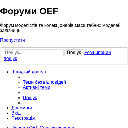
Форуми OEF
Форум моделістів та колекціонерів масштабних моделей
залізниць
Пропустити
Пошук
Розширений
пошук
Швидкий доступ
Теми без відповідей
Активні теми
Пошук
Допомога
Вхід
Реєстрація
Форуми OEF
Список форумів