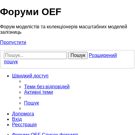
Форуми OEF
Форум моделістів та колекціонерів масштабних моделей
залізниць
Пропустити
Пошук
Розширений
пошук
Швидкий доступ
Теми без відповідей
Активні теми
Пошук
Допомога
Вхід
Реєстрація
Форуми OEF
Список форумів