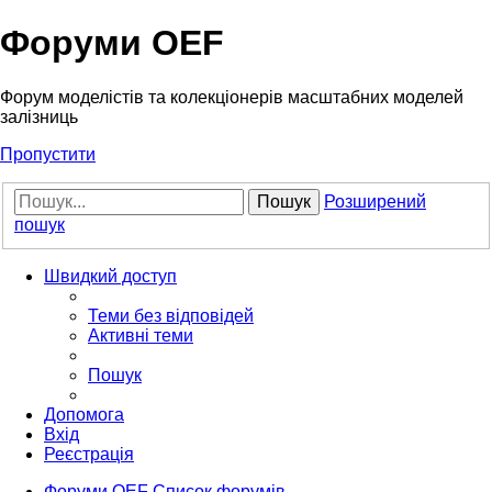
Форуми OEF
Форум моделістів та колекціонерів масштабних моделей
залізниць
Пропустити
Пошук
Розширений
пошук
Швидкий доступ
Теми без відповідей
Активні теми
Пошук
Допомога
Вхід
Реєстрація
Форуми OEF
Список форумів