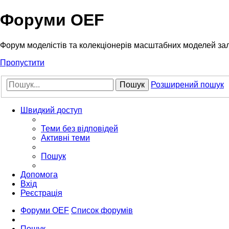
Форуми OEF
Форум моделістів та колекціонерів масштабних моделей за
Пропустити
Пошук
Розширений пошук
Швидкий доступ
Теми без відповідей
Активні теми
Пошук
Допомога
Вхід
Реєстрація
Форуми OEF
Список форумів
Пошук