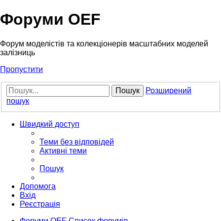
Форуми OEF
Форум моделістів та колекціонерів масштабних моделей
залізниць
Пропустити
Пошук
Розширений
пошук
Швидкий доступ
Теми без відповідей
Активні теми
Пошук
Допомога
Вхід
Реєстрація
Форуми OEF
Список форумів