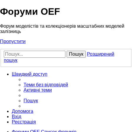
Форуми OEF
Форум моделістів та колекціонерів масштабних моделей
залізниць
Пропустити
Пошук
Розширений
пошук
Швидкий доступ
Теми без відповідей
Активні теми
Пошук
Допомога
Вхід
Реєстрація
Форуми OEF
Список форумів