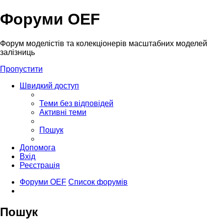
Форуми OEF
Форум моделістів та колекціонерів масштабних моделей
залізниць
Пропустити
Швидкий доступ
Теми без відповідей
Активні теми
Пошук
Допомога
Вхід
Реєстрація
Форуми OEF
Список форумів
Пошук