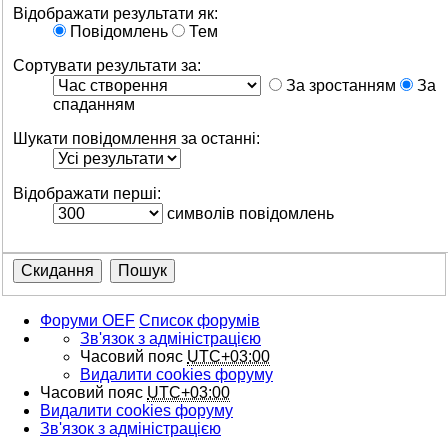
Відображати результати як:
Повідомлень
Тем
Сортувати результати за:
За зростанням
За
спаданням
Шукати повідомлення за останні:
Відображати перші:
символів повідомлень
Форуми OEF
Список форумів
Зв'язок з адміністрацією
Часовий пояс
UTC+03:00
Видалити cookies форуму
Часовий пояс
UTC+03:00
Видалити cookies форуму
Зв'язок з адміністрацією