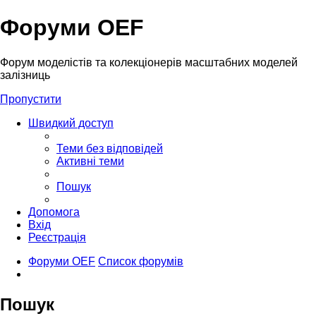
Форуми OEF
Форум моделістів та колекціонерів масштабних моделей
залізниць
Пропустити
Швидкий доступ
Теми без відповідей
Активні теми
Пошук
Допомога
Вхід
Реєстрація
Форуми OEF
Список форумів
Пошук