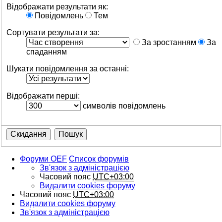
Відображати результати як:
Повідомлень
Тем
Сортувати результати за:
За зростанням
За
спаданням
Шукати повідомлення за останні:
Відображати перші:
символів повідомлень
Форуми OEF
Список форумів
Зв'язок з адміністрацією
Часовий пояс
UTC+03:00
Видалити cookies форуму
Часовий пояс
UTC+03:00
Видалити cookies форуму
Зв'язок з адміністрацією