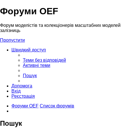
Форуми OEF
Форум моделістів та колекціонерів масштабних моделей
залізниць
Пропустити
Швидкий доступ
Теми без відповідей
Активні теми
Пошук
Допомога
Вхід
Реєстрація
Форуми OEF
Список форумів
Пошук