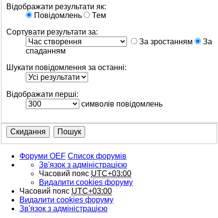
Відображати результати як:
Повідомлень
Тем
Сортувати результати за:
За зростанням
За
спаданням
Шукати повідомлення за останні:
Відображати перші:
символів повідомлень
Форуми OEF
Список форумів
Зв'язок з адміністрацією
Часовий пояс
UTC+03:00
Видалити cookies форуму
Часовий пояс
UTC+03:00
Видалити cookies форуму
Зв'язок з адміністрацією