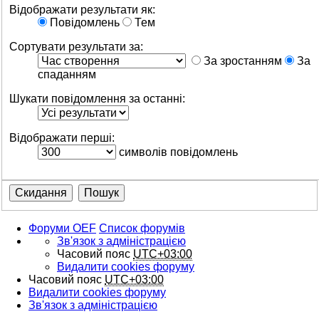
Відображати результати як:
Повідомлень
Тем
Сортувати результати за:
За зростанням
За
спаданням
Шукати повідомлення за останні:
Відображати перші:
символів повідомлень
Форуми OEF
Список форумів
Зв'язок з адміністрацією
Часовий пояс
UTC+03:00
Видалити cookies форуму
Часовий пояс
UTC+03:00
Видалити cookies форуму
Зв'язок з адміністрацією