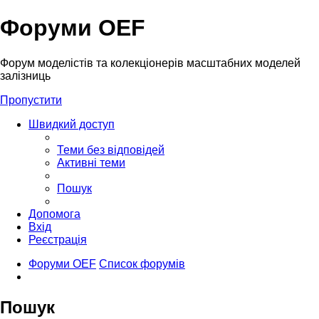
Форуми OEF
Форум моделістів та колекціонерів масштабних моделей
залізниць
Пропустити
Швидкий доступ
Теми без відповідей
Активні теми
Пошук
Допомога
Вхід
Реєстрація
Форуми OEF
Список форумів
Пошук