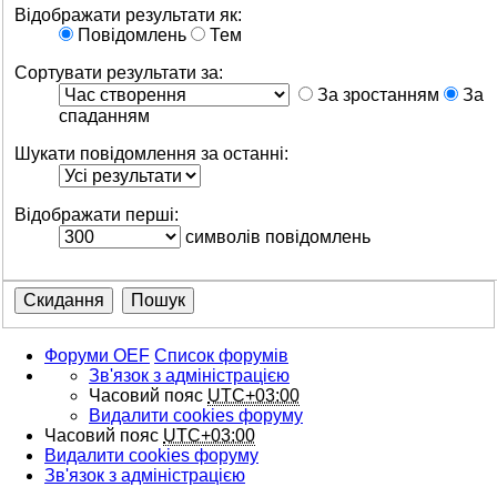
Відображати результати як:
Повідомлень
Тем
Сортувати результати за:
За зростанням
За
спаданням
Шукати повідомлення за останні:
Відображати перші:
символів повідомлень
Форуми OEF
Список форумів
Зв'язок з адміністрацією
Часовий пояс
UTC+03:00
Видалити cookies форуму
Часовий пояс
UTC+03:00
Видалити cookies форуму
Зв'язок з адміністрацією