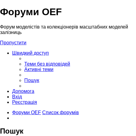
Форуми OEF
Форум моделістів та колекціонерів масштабних моделей
залізниць
Пропустити
Швидкий доступ
Теми без відповідей
Активні теми
Пошук
Допомога
Вхід
Реєстрація
Форуми OEF
Список форумів
Пошук